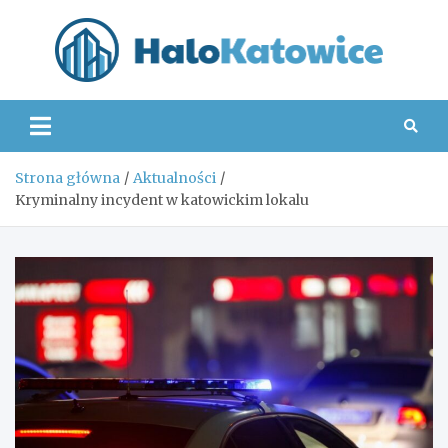
Skip
to
content
Hal
Strona główna
Aktualności
Kryminalny incydent w katowickim lokalu