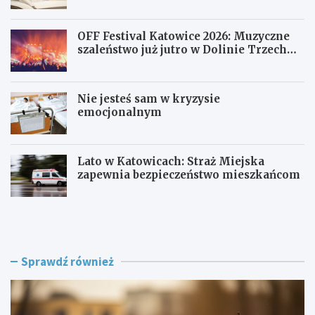
OFF Festival Katowice 2026: Muzyczne
szaleństwo już jutro w Dolinie Trzech
Stawów!
Nie jesteś sam w kryzysie
emocjonalnym
Lato w Katowicach: Straż Miejska
zapewnia bezpieczeństwo mieszkańcom
P
O
o
F
l
F
i
F
c
e
Sprawdź również
j
s
a
t
w
i
R
v