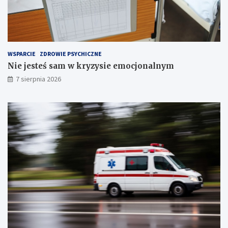
i
e
!
T
r
z
e
WSPARCIE
ZDROWIE PSYCHICZNE
c
Nie jesteś sam w kryzysie emocjonalnym
h
S
7 sierpnia 2026
t
a
w
ó
w
!