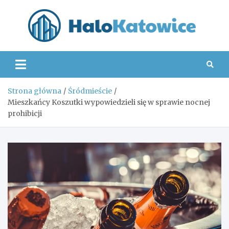
Skip
to
content
Hal
Strona główna
Śródmieście
Mieszkańcy Koszutki wypowiedzieli się w sprawie nocnej
prohibicji