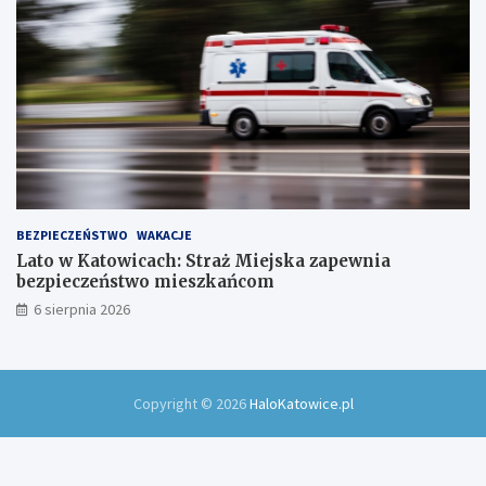
!
BEZPIECZEŃSTWO
WAKACJE
Lato w Katowicach: Straż Miejska zapewnia
bezpieczeństwo mieszkańcom
6 sierpnia 2026
Copyright © 2026
HaloKatowice.pl