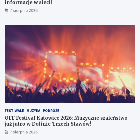
g
:
informacje w sieci!
a
M
7 sierpnia 2026
:
u
U
z
w
y
a
c
ż
z
a
n
j
e
n
s
a
z
f
a
a
l
ł
e
s
ń
z
s
y
t
w
w
e
o
FESTIWALE
MUZYKA
PODRÓŻE
i
j
OFF Festival Katowice 2026: Muzyczne szaleństwo
n
u
już jutro w Dolinie Trzech Stawów!
f
ż
7 sierpnia 2026
o
j
r
u