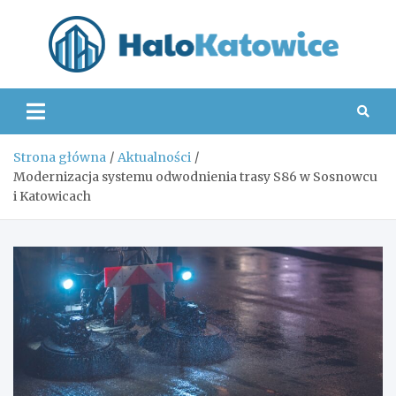
Skip
to
content
Hal
Strona główna
Aktualności
Modernizacja systemu odwodnienia trasy S86 w Sosnowcu
i Katowicach