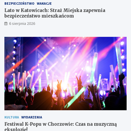
BEZPIECZEŃSTWO
WAKACJE
M
w
i
i
Lato w Katowicach: Straż Miejska zapewnia
e
e
bezpieczeństwo mieszkańcom
j
:
6 sierpnia 2026
s
C
k
z
a
a
z
s
a
n
p
a
e
m
w
u
n
z
i
y
a
c
b
z
e
n
z
ą
p
e
i
k
e
s
KULTURA
WYDARZENIA
c
p
Festiwal K-Popu w Chorzowie: Czas na muzyczną
z
l
eksplozję!