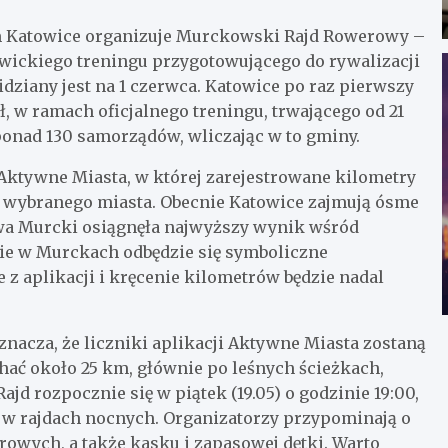
 Katowice organizuje Murckowski Rajd Rowerowy –
wickiego treningu przygotowującego do rywalizacji
widziany jest na 1 czerwca. Katowice po raz pierwszy
uł, w ramach oficjalnego treningu, trwającego od 21
 ponad 130 samorządów, wliczając w to gminy.
 Aktywne Miasta, w której zarejestrowane kilometry
a wybranego miasta. Obecnie Katowice zajmują ósme
owa Murcki osiągnęła najwyższy wynik wśród
ie w Murckach odbędzie się symboliczne
 z aplikacji i kręcenie kilometrów będzie nadal
znacza, że liczniki aplikacji Aktywne Miasta zostaną
hać około 25 km, głównie po leśnych ścieżkach,
ajd rozpocznie się w piątek (19.05) o godzinie 19:00,
 w rajdach nocnych. Organizatorzy przypominają o
rowych, a także kasku i zapasowej dętki. Warto