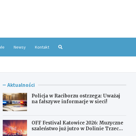
oKatowice.pl
ałe
Newsy
Kontakt
Aktualności
Policja w Raciborzu ostrzega: Uważaj
na fałszywe informacje w sieci!
OFF Festival Katowice 2026: Muzyczne
szaleństwo już jutro w Dolinie Trzech
Stawów!