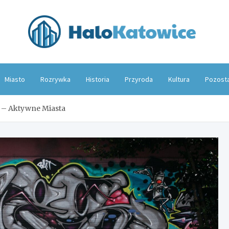
Hal
Miasto
Rozrywka
Historia
Przyroda
Kultura
Pozost
– Aktywne Miasta