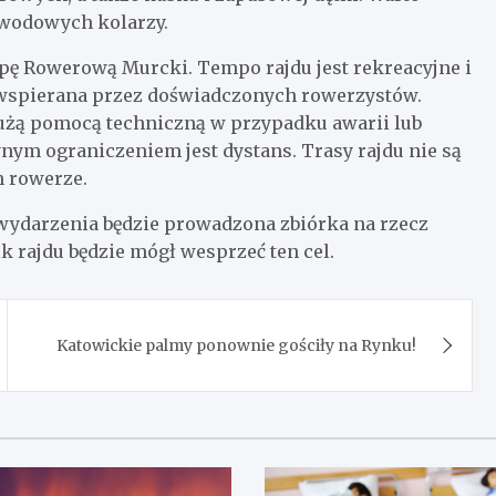
zawodowych kolarzy.
pę Rowerową Murcki. Tempo rajdu jest rekreacyjne i
 wspierana przez doświadczonych rowerzystów.
użą pomocą techniczną w przypadku awarii lub
dynym ograniczeniem jest dystans. Trasy rajdu nie są
 rowerze.
wydarzenia będzie prowadzona zbiórka na rzecz
ik rajdu będzie mógł wesprzeć ten cel.
Katowickie palmy ponownie gościły na Rynku!