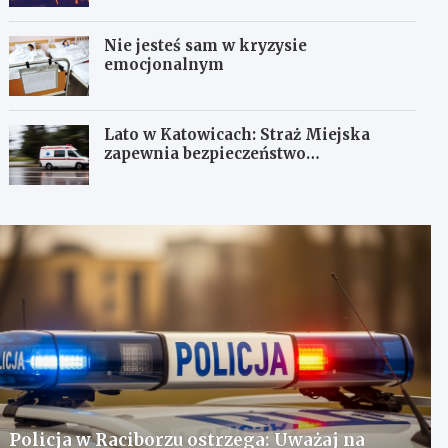
Nie jesteś sam w kryzysie
emocjonalnym
Lato w Katowicach: Straż Miejska
zapewnia bezpieczeństwo
mieszkańcom
Policja w Raciborzu ostrzega: Uważaj na