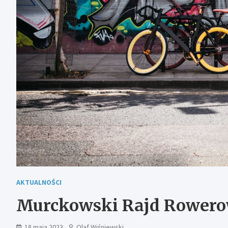
AKTUALNOŚCI
Murckowski Rajd Rowero
18 maja 2023
Olaf Wiśniewski