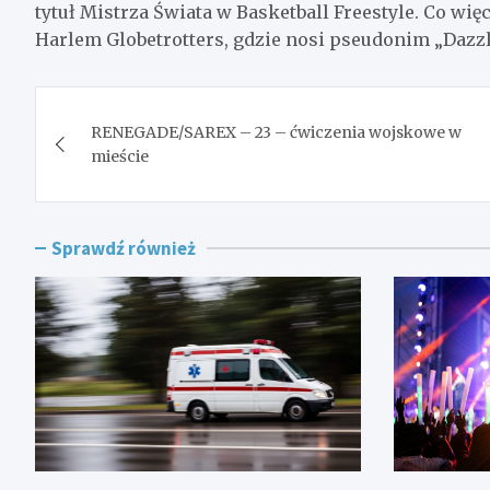
tytuł Mistrza Świata w Basketball Freestyle. Co wi
Harlem Globetrotters, gdzie nosi pseudonim „Dazzl
Nawigacja
RENEGADE/SAREX – 23 – ćwiczenia wojskowe w
wpisu
mieście
Sprawdź również