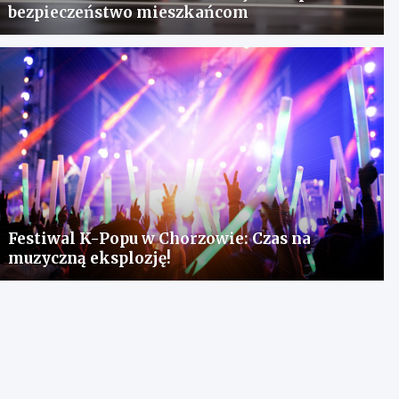
bezpieczeństwo mieszkańcom
Festiwal K-Popu w Chorzowie: Czas na
muzyczną eksplozję!