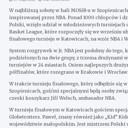
W najbliższą sobotę w hali MOSiR-u w Szopienicach
inspirowanej przez NBA. Ponad 1000 chłopców i dz
Polski, wzięło udział w młodzieżowych turniejach c
Basket League, które rozpoczęły się we wrześniu u
finałowego turnieju w Katowicach, na wzór NBA i 
System rozgrywek w Jr. NBA jest podobny do tego, 
podzielonych na dwie grupy, z trzema drużynami w k
turniejów w 24 miastach. Osiem najlepszych drużyn
półfinałów, które rozegrano w Krakowie i Wrocław
W trakcie turnieju finałowego, który odbędzie się w
Szopienicach, gośćmi specjalnymi będą osoby związ
czeski koszykarz Jiří Welsch, ambasador NBA.
W turnieju finałowym w Katowicach gościem specj
Globetrotters. Paweł, znany również jako „Kid” Ki
województwie małopolskim. Jest mistrzem Polski 