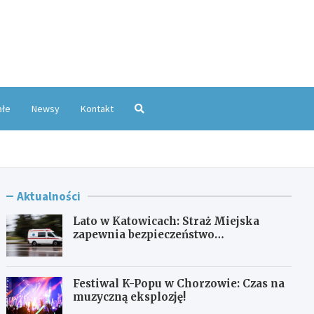
oKatowice.pl
ałe
Newsy
Kontakt
Aktualności
Lato w Katowicach: Straż Miejska
zapewnia bezpieczeństwo
mieszkańcom
Festiwal K-Popu w Chorzowie: Czas na
muzyczną eksplozję!