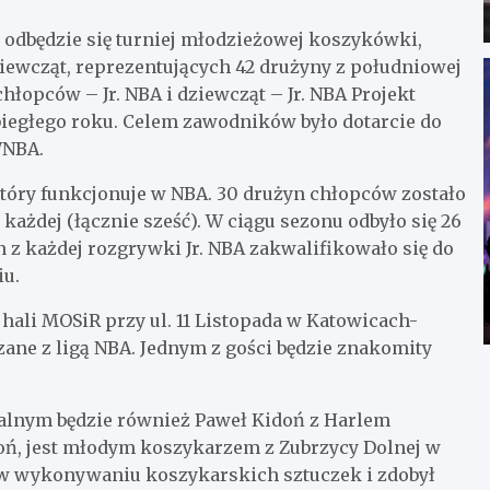
 odbędzie się turniej młodzieżowej koszykówki,
iewcząt, reprezentujących 42 drużyny z południowej
hłopców – Jr. NBA i dziewcząt – Jr. NBA Projekt
biegłego roku. Celem zawodników było dotarcie do
WNBA.
który funkcjonuje w NBA. 30 drużyn chłopców zostało
ażdej (łącznie sześć). W ciągu sezonu odbyło się 26
 z każdej rozgrywki Jr. NBA zakwalifikowało się do
iu.
 hali MOSiR przy ul. 11 Listopada w Katowicach-
ane z ligą NBA. Jednym z gości będzie znakomity
alnym będzie również Paweł Kidoń z Harlem
doń, jest młodym koszykarzem z Zubrzycy Dolnej w
w wykonywaniu koszykarskich sztuczek i zdobył