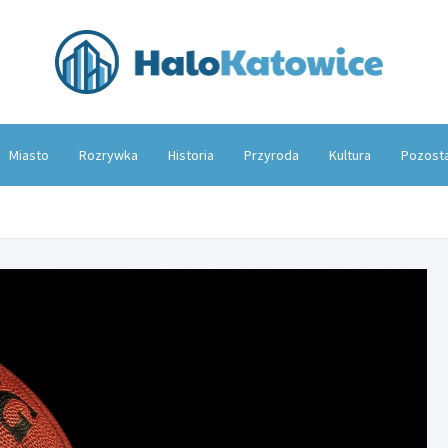
Hal
Miasto
Rozrywka
Historia
Przyroda
Kultura
Pozost