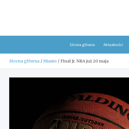
Skip
to
content
Strona główna
Aktualności
Strona główna
Miasto
Finał Jr. NBA już 20 maja