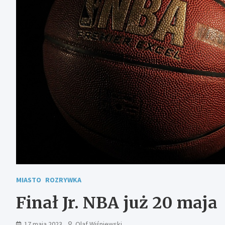
MIASTO
ROZRYWKA
Finał Jr. NBA już 20 maja
17 maja 2023
Olaf Wiśniewski