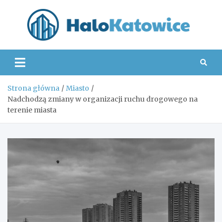
Skip
to
content
Hal
Strona główna
Miasto
Nadchodzą zmiany w organizacji ruchu drogowego na
terenie miasta