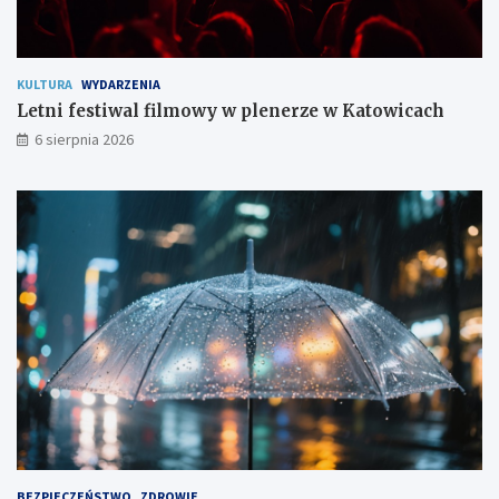
c
o
m
KULTURA
WYDARZENIA
Letni festiwal filmowy w plenerze w Katowicach
6 sierpnia 2026
BEZPIECZEŃSTWO
ZDROWIE