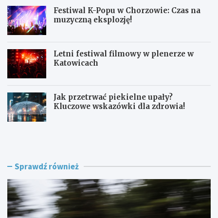
Festiwal K-Popu w Chorzowie: Czas na
muzyczną eksplozję!
Letni festiwal filmowy w plenerze w
Katowicach
Jak przetrwać piekielne upały?
Kluczowe wskazówki dla zdrowia!
L
F
a
e
t
s
o
t
w
i
Sprawdź również
K
w
a
a
t
l
o
K
w
-
i
P