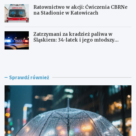
Ratownictwo w akcji: Ćwiczenia CBRNe
na Stadionie w Katowicach
Zatrzymani za kradzież paliwa w
Śląskiem: 34-latek i jego młodszy
wspólnik w rękach policji
J
A
a
l
k
k
p
o
r
h
Sprawdź również
z
o
e
l
t
o
r
w
w
e
a
s
ć
z
p
a
i
l
e
e
k
ń