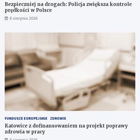
Bezpieczniej na drogach: Policja zwiększa kontrole
o
prędkości w Polsce
w
i
8 sierpnia 2026
s
k
u
FUNDUSZE EUROPEJSKIE
ZDROWIE
Katowice z dofinansowaniem na projekt poprawy
zdrowia w pracy
8 sierpnia 2026