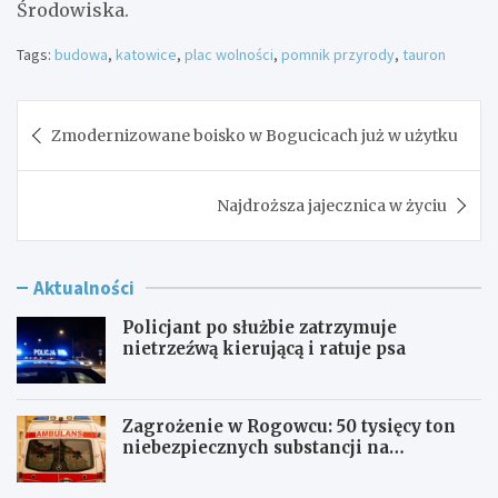
Środowiska.
Tags:
budowa
,
katowice
,
plac wolności
,
pomnik przyrody
,
tauron
Nawigacja
Zmodernizowane boisko w Bogucicach już w użytku
wpisu
Najdroższa jajecznica w życiu
Aktualności
Policjant po służbie zatrzymuje
nietrzeźwą kierującą i ratuje psa
Zagrożenie w Rogowcu: 50 tysięcy ton
niebezpiecznych substancji na
składowisku