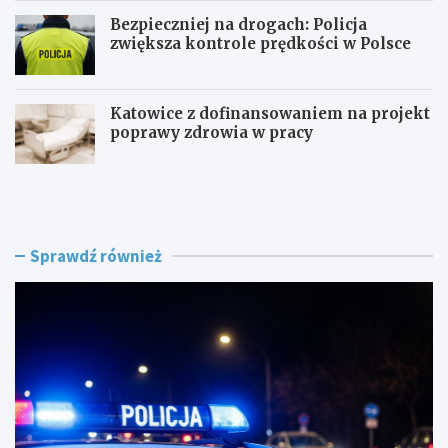
Bezpieczniej na drogach: Policja
zwiększa kontrole prędkości w Polsce
Katowice z dofinansowaniem na projekt
poprawy zdrowia w pracy
P
Z
o
a
l
g
i
r
c
o
Sprawdź również
j
ż
a
e
n
n
t
i
p
e
o
w
s
R
ł
o
u
g
ż
o
b
w