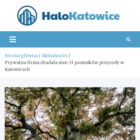
Skip
to
content
Hal
Strona główna
Aktualności
Prywatna firma zbadała stan 51 pomników przyrody w
Katowicach