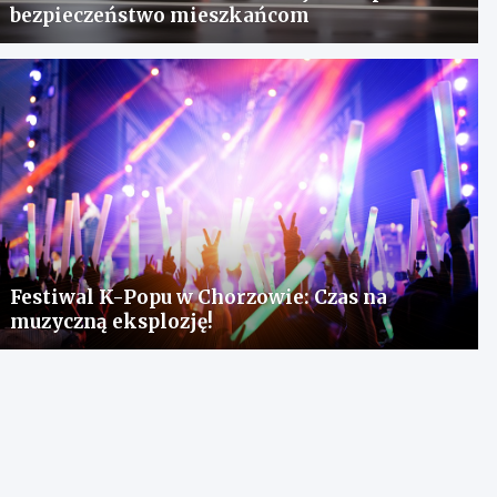
bezpieczeństwo mieszkańcom
Festiwal K-Popu w Chorzowie: Czas na
muzyczną eksplozję!