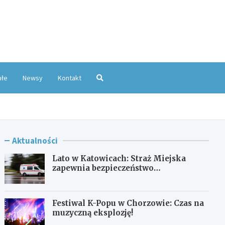
oKatowice.pl
ałe
Newsy
Kontakt
Aktualności
Lato w Katowicach: Straż Miejska
zapewnia bezpieczeństwo
mieszkańcom
Festiwal K-Popu w Chorzowie: Czas na
muzyczną eksplozję!