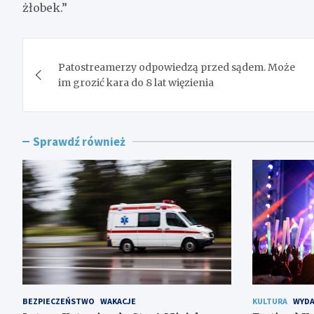
żłobek.”
Nawigacja
Patostreamerzy odpowiedzą przed sądem. Może
wpisu
im grozić kara do 8 lat więzienia
Sprawdź również
BEZPIECZEŃSTWO
WAKACJE
KULTURA
WYDA