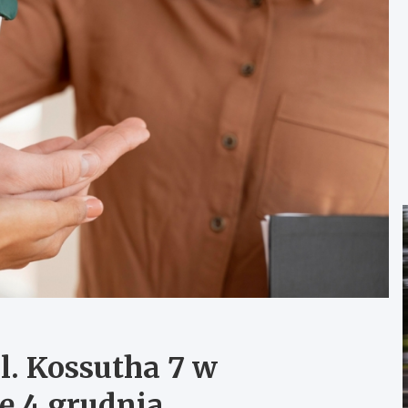
. Kossutha 7 w
ę 4 grudnia