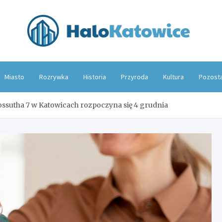
Hal
Miasto
Rozrywka
Historia
Przyroda
Kultura
Pozost
ossutha 7 w Katowicach rozpoczyna się 4 grudnia