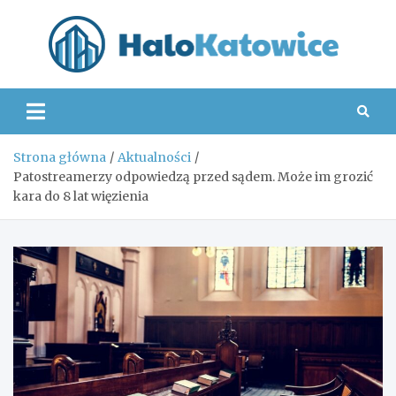
Skip
to
content
Hal
Strona główna
Aktualności
Patostreamerzy odpowiedzą przed sądem. Może im grozić
kara do 8 lat więzienia