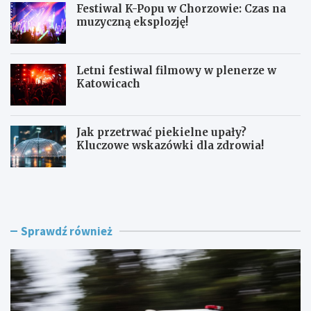
Festiwal K-Popu w Chorzowie: Czas na
muzyczną eksplozję!
Letni festiwal filmowy w plenerze w
Katowicach
Jak przetrwać piekielne upały?
Kluczowe wskazówki dla zdrowia!
L
F
a
e
t
s
o
t
w
i
Sprawdź również
K
w
a
a
t
l
o
K
w
-
i
P
c
o