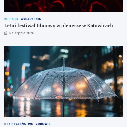
o
m
KULTURA
WYDARZENIA
Letni festiwal filmowy w plenerze w Katowicach
6 sierpnia 2026
BEZPIECZEŃSTWO
ZDROWIE