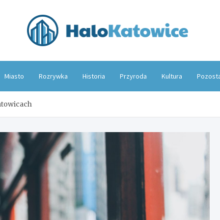
Hal
Miasto
Rozrywka
Historia
Przyroda
Kultura
Pozost
atowicach