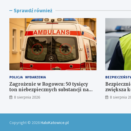
Sprawdź również
POLICJA
WYDARZENIA
BEZPIECZEŃST
Zagrożenie w Rogowcu: 50 tysięcy
Bezpiecznie
ton niebezpiecznych substancji na
zwiększa k
składowisku
Polsce
8 sierpnia 2026
8 sierpnia 2
Copyright © 2026
HaloKatowice.pl