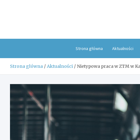
Skip
to
content
Strona główna
Aktualności
Strona główna
Aktualności
Nietypowa praca w ZTM w K