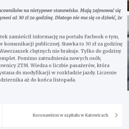
acowników na nietypowe stanowisko. Mają zajmować się
nosi aż 30 zł za godzinę. Dlatego nie ma się co dziwić, że
ek zamieścił informację na portalu Facbook o tym,
 komunikacji publicznej. Stawka to 30 zł za godzinę
 Wawrzaszek chętnych nie brakuje. Tylko do godziny
y komplet. Pomimo zatrudnienia nowych osób,
ownicy ZTM. Wiedza o liczbie pasażerów, która
stana do modyfikacji w rozkładzie jazdy. Liczenie
dziernika aż do końca listopada.
Koronawirus w szpitalu w Katowicach