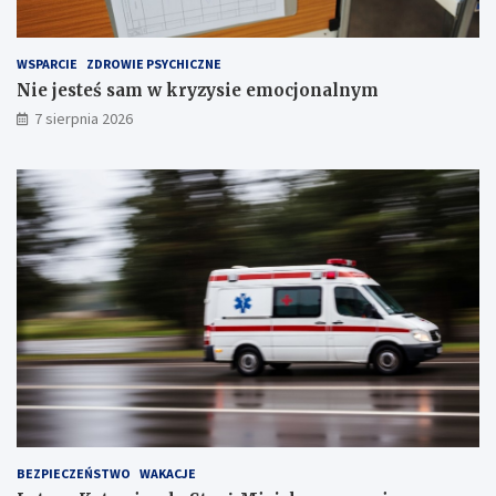
r
z
e
WSPARCIE
ZDROWIE PSYCHICZNE
c
Nie jesteś sam w kryzysie emocjonalnym
h
S
7 sierpnia 2026
t
a
w
ó
w
!
BEZPIECZEŃSTWO
WAKACJE