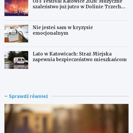
OFF Festival Katowice 2026: Muzyczne
szaleństwo już jutro w Dolinie Trzech
Stawów!
Nie jesteś sam w kryzysie
emocjonalnym
Lato w Katowicach: Straż Miejska
zapewnia bezpieczeństwo mieszkańcom
P
O
o
F
l
F
i
F
c
e
Sprawdź również
j
s
a
t
w
i
R
v
a
a
c
l
i
K