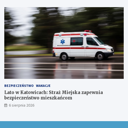
a
w
ó
w
!
BEZPIECZEŃSTWO
WAKACJE
Lato w Katowicach: Straż Miejska zapewnia
bezpieczeństwo mieszkańcom
6 sierpnia 2026