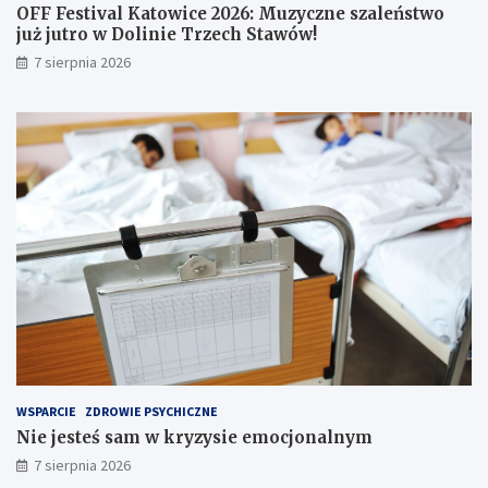
i
j
OFF Festival Katowice 2026: Muzyczne szaleństwo
n
u
już jutro w Dolinie Trzech Stawów!
f
ż
7 sierpnia 2026
o
j
r
u
m
t
a
r
c
o
j
w
e
D
w
o
s
l
i
i
e
n
c
i
i
e
!
T
r
z
e
WSPARCIE
ZDROWIE PSYCHICZNE
c
Nie jesteś sam w kryzysie emocjonalnym
h
S
7 sierpnia 2026
t