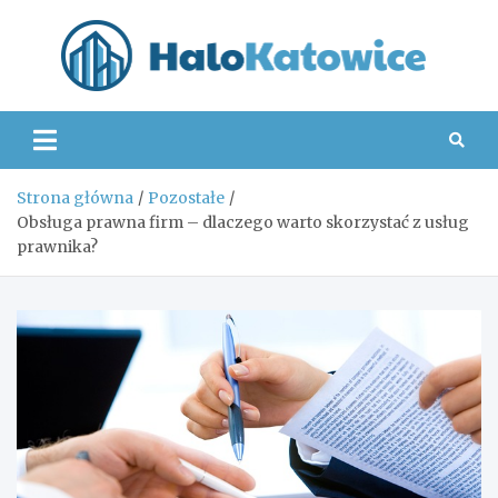
Skip
to
content
Hal
Strona główna
Pozostałe
Obsługa prawna firm – dlaczego warto skorzystać z usług
prawnika?