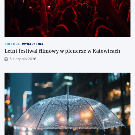
k
a
ń
c
o
m
KULTURA
WYDARZENIA
Letni festiwal filmowy w plenerze w Katowicach
6 sierpnia 2026