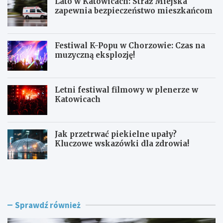
Lato w Katowicach: Straż Miejska
zapewnia bezpieczeństwo mieszkańcom
Festiwal K-Popu w Chorzowie: Czas na
muzyczną eksplozję!
Letni festiwal filmowy w plenerze w
Katowicach
Jak przetrwać piekielne upały?
Kluczowe wskazówki dla zdrowia!
L
F
a
e
t
s
o
t
w
i
Sprawdź również
K
w
a
a