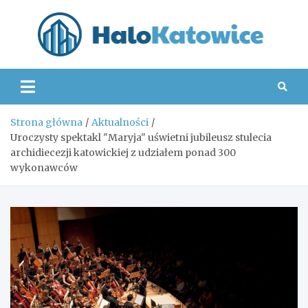
Skip
to
content
Hal
Strona główna
Aktualności
Uroczysty spektakl "Maryja" uświetni jubileusz stulecia
archidiecezji katowickiej z udziałem ponad 300
wykonawców