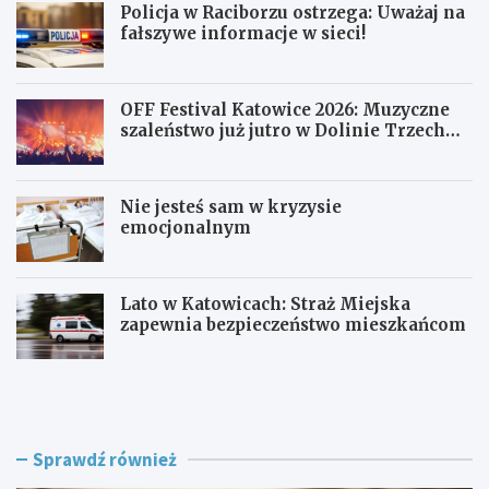
Policja w Raciborzu ostrzega: Uważaj na
fałszywe informacje w sieci!
OFF Festival Katowice 2026: Muzyczne
szaleństwo już jutro w Dolinie Trzech
Stawów!
Nie jesteś sam w kryzysie
emocjonalnym
Lato w Katowicach: Straż Miejska
zapewnia bezpieczeństwo mieszkańcom
P
O
o
F
l
F
i
F
c
e
Sprawdź również
j
s
a
t