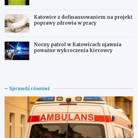
Katowice z dofinansowaniem na projekt
poprawy zdrowia w pracy
Nocny patrol w Katowicach ujawnia
poważne wykroczenia kierowcy
Z
B
a
e
g
z
r
p
o
i
Sprawdź również
ż
e
e
c
n
z
i
n
e
i
w
e
R
j
o
n
g
a