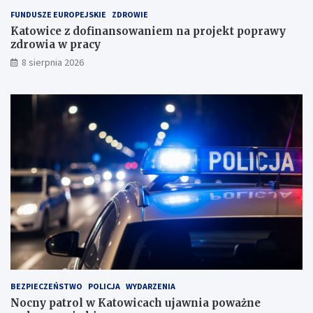
a
FUNDUSZE EUROPEJSKIE
ZDROWIE
d
Katowice z dofinansowaniem na projekt poprawy
o
zdrowia w pracy
w
i
8 sierpnia 2026
s
k
u
BEZPIECZEŃSTWO
POLICJA
WYDARZENIA
Nocny patrol w Katowicach ujawnia poważne