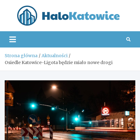
Skip
to
content
Hal
Strona główna
Aktualności
Osiedle Katowice-Ligota będzie miało nowe drogi