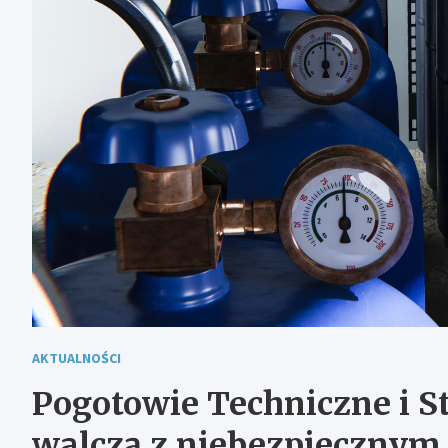
AKTUALNOŚCI
Pogotowie Techniczne i S
walczą z niebezpiecznym