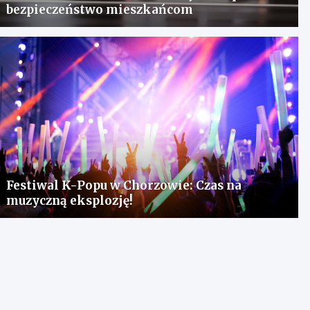
bezpieczeństwo mieszkańcom
Festiwal K-Popu w Chorzowie: Czas na
muzyczną eksplozję!