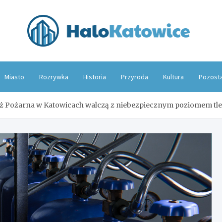
Hal
Miasto
Rozrywka
Historia
Przyroda
Kultura
Pozost
aż Pożarna w Katowicach walczą z niebezpiecznym poziomem tl