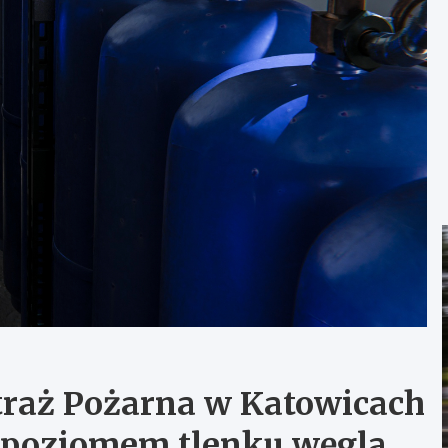
traż Pożarna w Katowicach
 poziomem tlenku węgla