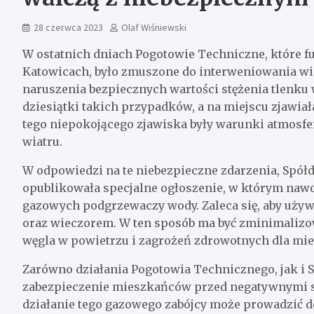
28 czerwca 2023
Olaf Wiśniewski
W ostatnich dniach Pogotowie Techniczne, które f
Katowicach, było zmuszone do interweniowania wi
naruszenia bezpiecznych wartości stężenia tlenku
dziesiątki takich przypadków, a na miejscu zjawiał
tego niepokojącego zjawiska były warunki atmosfe
wiatru.
W odpowiedzi na te niebezpieczne zdarzenia, Spół
opublikowała specjalne ogłoszenie, w którym naw
gazowych podgrzewaczy wody. Zaleca się, aby używ
oraz wieczorem. W ten sposób ma być zminimalizo
węgla w powietrzu i zagrożeń zdrowotnych dla mi
Zarówno działania Pogotowia Technicznego, jak i S
zabezpieczenie mieszkańców przed negatywnymi sk
działanie tego gazowego zabójcy może prowadzić 