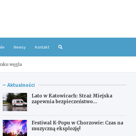
oKatowice.pl
ałe
Newsy
Kontakt
enku węgla
Aktualności
Lato w Katowicach: Straż Miejska
zapewnia bezpieczeństwo
mieszkańcom
Festiwal K-Popu w Chorzowie: Czas na
muzyczną eksplozję!