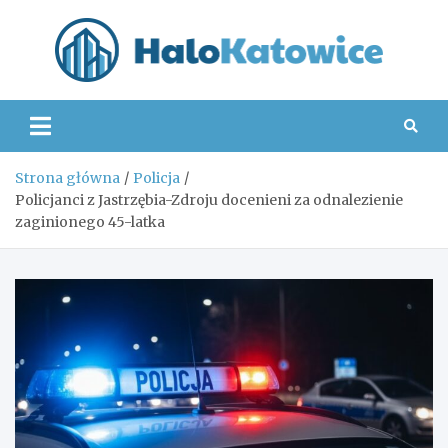
Skip
to
content
Hal
Strona główna
Policja
Policjanci z Jastrzębia-Zdroju docenieni za odnalezienie
zaginionego 45-latka