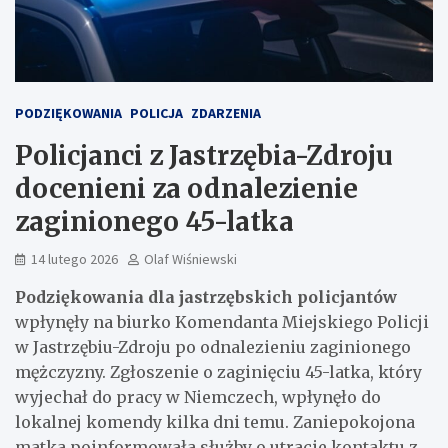
PODZIĘKOWANIA
POLICJA
ZDARZENIA
Policjanci z Jastrzębia-Zdroju
docenieni za odnalezienie
zaginionego 45-latka
14 lutego 2026
Olaf Wiśniewski
Podziękowania dla jastrzębskich policjantów
wpłynęły na biurko Komendanta Miejskiego Policji
w Jastrzębiu-Zdroju po odnalezieniu zaginionego
mężczyzny. Zgłoszenie o zaginięciu 45-latka, który
wyjechał do pracy w Niemczech, wpłynęło do
lokalnej komendy kilka dni temu. Zaniepokojona
matka poinformowała służby o utracie kontaktu z