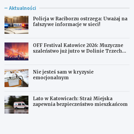
Aktualności
Policja w Raciborzu ostrzega: Uważaj na
fałszywe informacje w sieci!
OFF Festival Katowice 2026: Muzyczne
szaleństwo już jutro w Dolinie Trzech
Stawów!
Nie jesteś sam w kryzysie
emocjonalnym
Lato w Katowicach: Straż Miejska
zapewnia bezpieczeństwo mieszkańcom
P
O
o
F
l
F
i
F