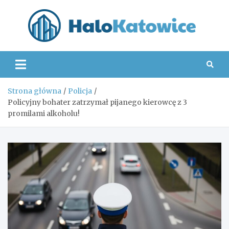
Skip
to
content
Hal
Strona główna
Policja
Policyjny bohater zatrzymał pijanego kierowcę z 3
promilami alkoholu!