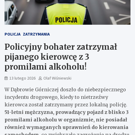
POLICJA
ZATRZYMANIA
Policyjny bohater zatrzymał
pijanego kierowcę z 3
promilami alkoholu!
13 lutego 2026
Olaf Wiśniewski
W Dąbrowie Górniczej doszło do niebezpiecznego
incydentu drogowego, kiedy to nietrzeźwy
kierowca został zatrzymany przez lokalną policję.
51-letni mężczyzna, prowadzący pojazd z blisko 3
promilami alkoholu w organizmie, nie posiadał
również wymaganych uprawnień do kierowania
samochodem
, co zwiększało zagrożenie na drodze.