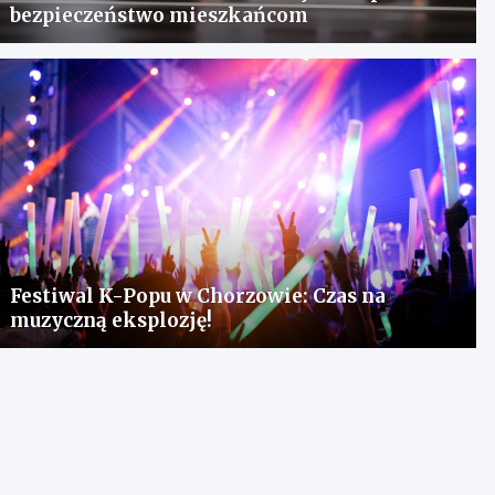
bezpieczeństwo mieszkańcom
Festiwal K-Popu w Chorzowie: Czas na
muzyczną eksplozję!