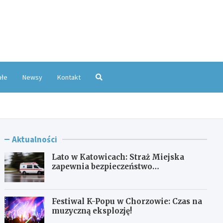
oKatowice.pl
ałe
Newsy
Kontakt
Aktualności
Lato w Katowicach: Straż Miejska
zapewnia bezpieczeństwo
mieszkańcom
Festiwal K-Popu w Chorzowie: Czas na
muzyczną eksplozję!