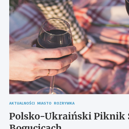
AKTUALNOŚCI
MIASTO
ROZRYWKA
Polsko-Ukraiński Piknik
Bogucicach