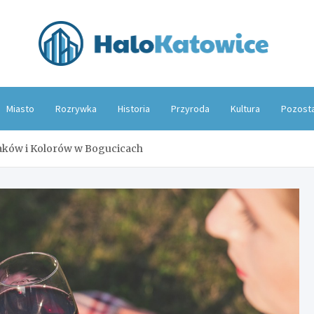
Hal
Miasto
Rozrywka
Historia
Przyroda
Kultura
Pozost
aków i Kolorów w Bogucicach