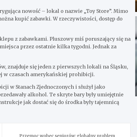
rygująca nowość – lokal o nazwie „Toy Store”. Mimo
 można kupić zabawki. W rzeczywistości, dostęp do
klepu z zabawkami. Pluszowy miś poruszający się na
miejsca przez ostatnie kilka tygodni. Jednak za
 znajduje się jeden z pierwszych lokali na Śląsku,
j w czasach amerykańskiej prohibicji.
icji w Stanach Zjednoczonych i służył jako
rzedawały alkohol. Te skryte bary były umiejętnie
strukcje jak dostać się do środka były tajemnicą
Przemoc wobec seniorów: globalny problem