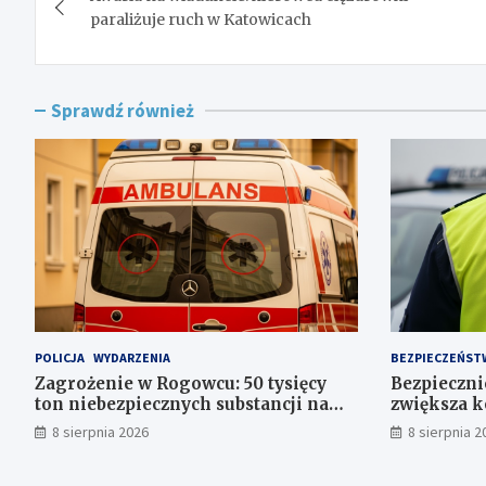
wpisu
paraliżuje ruch w Katowicach
Sprawdź również
POLICJA
WYDARZENIA
BEZPIECZEŃST
Zagrożenie w Rogowcu: 50 tysięcy
Bezpiecznie
ton niebezpiecznych substancji na
zwiększa k
składowisku
Polsce
8 sierpnia 2026
8 sierpnia 2