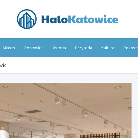
Hal
Miasto
Rozrywka
Historia
Przyroda
Kultura
Pozost
wic