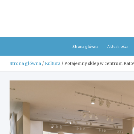
Skip
to
content
Strona główna
Aktualności
Strona główna
Kultura
Potajemny sklep w centrum Kato