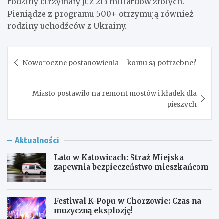
rodziny otrzymały już 213 miliardów złotych.
Pieniądze z programu 500+ otrzymują również
rodziny uchodźców z Ukrainy.
Nawigacja
Noworoczne postanowienia – komu są potrzebne?
wpisu
Miasto postawiło na remont mostów i kładek dla
pieszych
Aktualności
Lato w Katowicach: Straż Miejska
zapewnia bezpieczeństwo mieszkańcom
Festiwal K-Popu w Chorzowie: Czas na
muzyczną eksplozję!