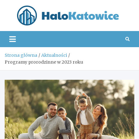
Skip
to
content
Hal
Strona główna
Aktualności
Programy prorodzinne w 2023 roku