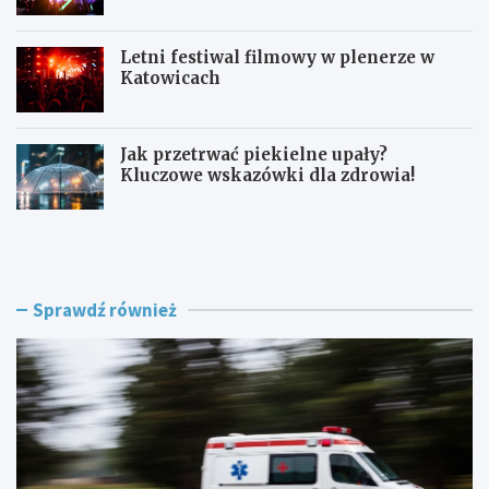
Letni festiwal filmowy w plenerze w
Katowicach
Jak przetrwać piekielne upały?
Kluczowe wskazówki dla zdrowia!
L
F
a
e
t
s
o
t
w
i
Sprawdź również
K
w
a
a
t
l
o
K
w
-
i
P
c
o
a
p
c
u