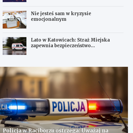
Nie jesteś sam w kryzysie
emocjonalnym
Lato w Katowicach: Straż Miejska
zapewnia bezpieczeństwo
mieszkańcom
Policja w Raciborzu ostrzega: Uważaj na