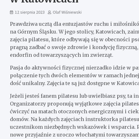
12 sierpnia 2023
Olaf Wiśniewski
Prawdziwa ucztą dla entuzjastów ruchu i miłośnikó
na Górnym Śląsku. W jego stolicy, Katowicach, za
zajęcia pilatesu, które odbywają się w obecności ps
pragną zadbać o swoje zdrowie i kondycję fizyczną
endorfin od towarzyszących im zwierząt.
Pasja do aktywności fizycznej nierzadko idzie w p
połączenie tych dwóch elementów w ramach jednej a
dość unikalny. Zajęcia te są już dostępne w Katow
Jeżeli jesteś fanem pilatesu lub uwielbiasz psy, ta 
Organizatorzy proponują wyjątkowe zajęcia pilate
ćwiczyć na matach otoczonych energicznymi i cie
domów. Na każdych zajęciach instruktorka pilatesu
uczestnikom niezbędnych wskazówek i wsparcia. Prz
nowe przyjaźnie z uroczo włochatymi towarzyszami