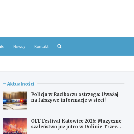
oKatowice.pl
ałe
Newsy
Kontakt
Aktualności
Policja w Raciborzu ostrzega: Uważaj
na fałszywe informacje w sieci!
OFF Festival Katowice 2026: Muzyczne
szaleństwo już jutro w Dolinie Trzech
Stawów!