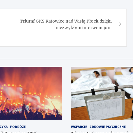
Triumf GKS Katowice nad Wisłą Płock dzięki
niezwykłym interwencjom
ZYKA
PODRÓŻE
WSPARCIE
ZDROWIE PSYCHICZNE