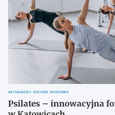
AKTUALNOŚCI
KULTURA
ROZRYWKA
Psilates – innowacyjna f
w Katowicach