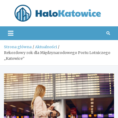
Skip
to
content
Hal
Strona główna
Aktualności
Rekordowy rok dla Międzynarodowego Portu Lotniczego
„Katowice”