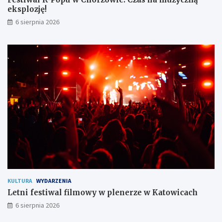
z
l
eksplozję!
e
o
6 sierpnia 2026
ń
z
s
j
t
ę
w
!
o
m
i
e
s
z
k
a
ń
c
o
m
KULTURA
WYDARZENIA
Letni festiwal filmowy w plenerze w Katowicach
6 sierpnia 2026