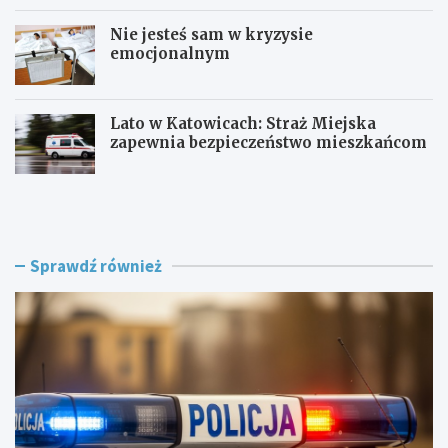
Nie jesteś sam w kryzysie
emocjonalnym
Lato w Katowicach: Straż Miejska
zapewnia bezpieczeństwo mieszkańcom
P
O
o
F
l
F
i
F
c
e
Sprawdź również
j
s
a
t
w
i
R
v
a
a
c
l
i
K
b
a
o
t
r
o