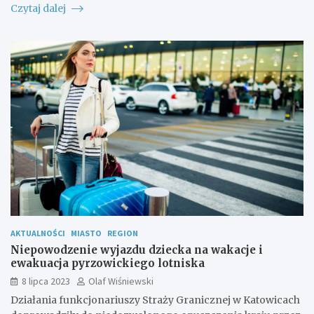
Czytaj dalej
AKTUALNOŚCI
MIASTO
REGION
Niepowodzenie wyjazdu dziecka na wakacje i
ewakuacja pyrzowickiego lotniska
8 lipca 2023
Olaf Wiśniewski
Działania funkcjonariuszy Straży Granicznej w Katowicach