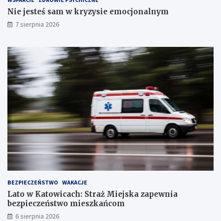
c
Nie jesteś sam w kryzysie emocjonalnym
h
S
7 sierpnia 2026
t
a
w
ó
w
!
BEZPIECZEŃSTWO
WAKACJE
Lato w Katowicach: Straż Miejska zapewnia
bezpieczeństwo mieszkańcom
6 sierpnia 2026