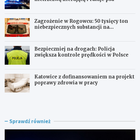
Zagrożenie w Rogowcu: 50 tysięcy ton
niebezpiecznych substancji na
składowisku
Bezpieczniej na drogach: Policja
zwiększa kontrole prędkości w Polsce
Katowice z dofinansowaniem na projekt
poprawy zdrowia w pracy
P
Z
o
a
l
g
i
r
c
o
Sprawdź również
j
ż
a
e
n
n
t
i