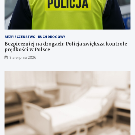
a
n
a
s
k
ł
a
BEZPIECZEŃSTWO
RUCH DROGOWY
d
Bezpieczniej na drogach: Policja zwiększa kontrole
o
prędkości w Polsce
w
i
8 sierpnia 2026
s
k
u