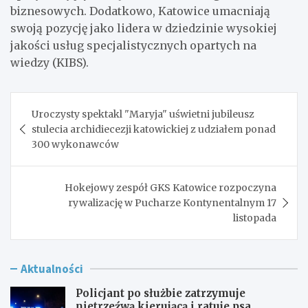
biznesowych. Dodatkowo, Katowice umacniają
swoją pozycję jako lidera w dziedzinie wysokiej
jakości usług specjalistycznych opartych na
wiedzy (KIBS).
Nawigacja
Uroczysty spektakl "Maryja" uświetni jubileusz
wpisu
stulecia archidiecezji katowickiej z udziałem ponad
300 wykonawców
Hokejowy zespół GKS Katowice rozpoczyna
rywalizację w Pucharze Kontynentalnym 17
listopada
Aktualności
Policjant po służbie zatrzymuje
nietrzeźwą kierującą i ratuje psa