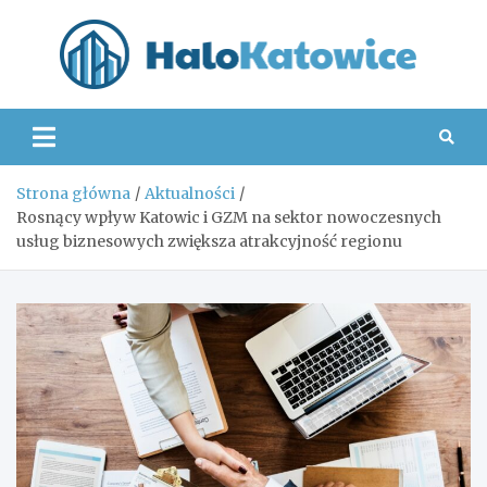
Skip
to
content
Hal
Strona główna
Aktualności
Rosnący wpływ Katowic i GZM na sektor nowoczesnych
usług biznesowych zwiększa atrakcyjność regionu