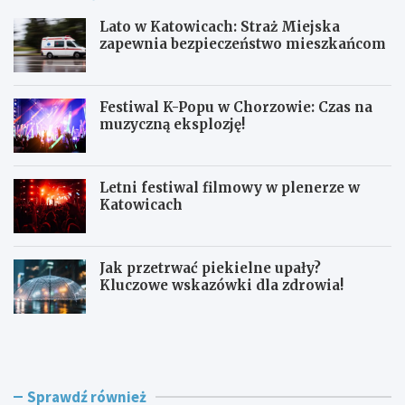
Lato w Katowicach: Straż Miejska
zapewnia bezpieczeństwo mieszkańcom
Festiwal K-Popu w Chorzowie: Czas na
muzyczną eksplozję!
Letni festiwal filmowy w plenerze w
Katowicach
Jak przetrwać piekielne upały?
Kluczowe wskazówki dla zdrowia!
L
F
a
e
t
s
o
t
w
i
Sprawdź również
K
w