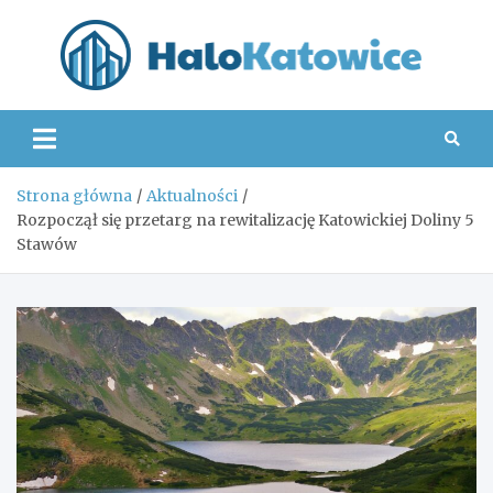
Skip
to
content
Hal
Strona główna
Aktualności
Rozpoczął się przetarg na rewitalizację Katowickiej Doliny 5
Stawów