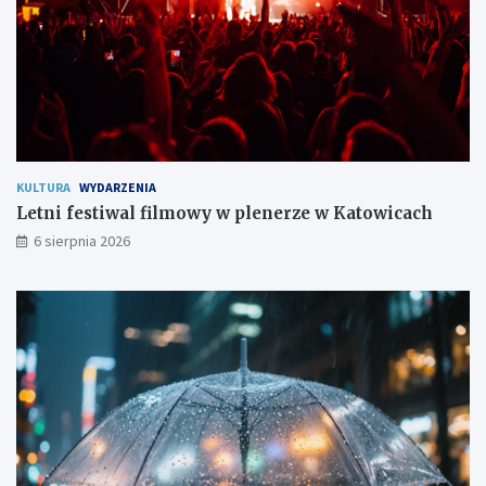
s
z
k
a
ń
c
o
m
KULTURA
WYDARZENIA
Letni festiwal filmowy w plenerze w Katowicach
6 sierpnia 2026