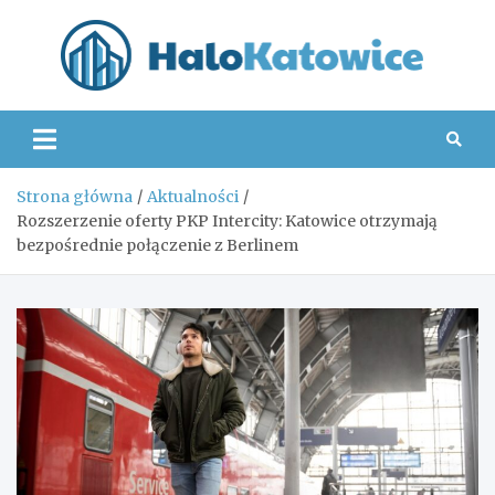
Skip
to
content
Hal
Strona główna
Aktualności
Rozszerzenie oferty PKP Intercity: Katowice otrzymają
bezpośrednie połączenie z Berlinem