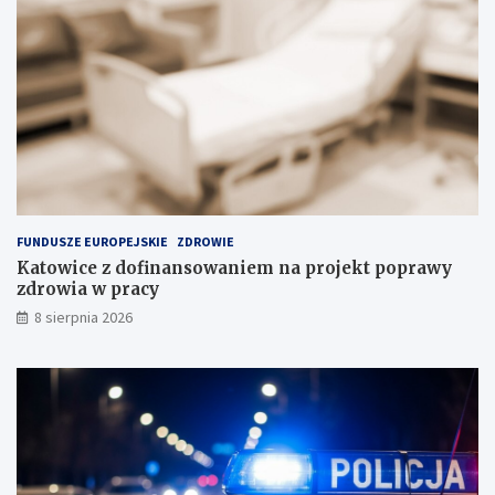
a
ś
n
c
c
i
j
w
i
P
n
o
a
l
s
s
k
c
ł
e
a
FUNDUSZE EUROPEJSKIE
ZDROWIE
d
Katowice z dofinansowaniem na projekt poprawy
o
zdrowia w pracy
w
i
8 sierpnia 2026
s
k
u