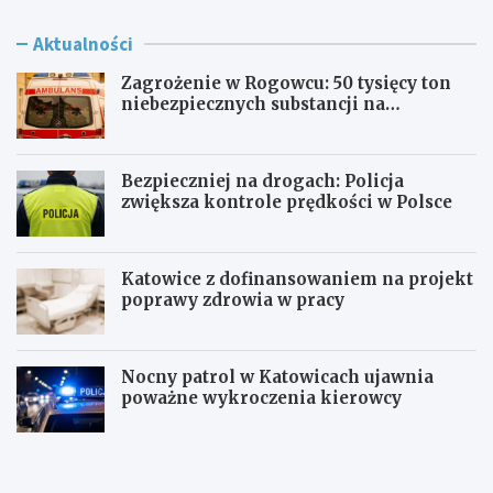
Aktualności
Zagrożenie w Rogowcu: 50 tysięcy ton
niebezpiecznych substancji na
składowisku
Bezpieczniej na drogach: Policja
zwiększa kontrole prędkości w Polsce
Katowice z dofinansowaniem na projekt
poprawy zdrowia w pracy
Nocny patrol w Katowicach ujawnia
poważne wykroczenia kierowcy
Z
B
a
e
g
z
r
p