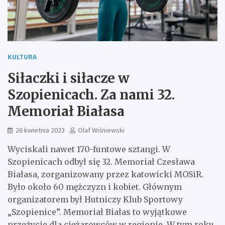
KULTURA
Siłaczki i siłacze w
Szopienicach. Za nami 32.
Memoriał Białasa
26 kwietnia 2023
Olaf Wiśniewski
Wyciskali nawet 170-funtowe sztangi. W
Szopienicach odbył się 32. Memoriał Czesława
Białasa, zorganizowany przez katowicki MOSiR.
Było około 60 mężczyzn i kobiet. Głównym
organizatorem był Hutniczy Klub Sportowy
„Szopienice”. Memoriał Białas to wyjątkowe
przeżycie dla ciężarowców w regionie. W tym roku