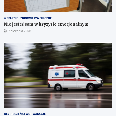
r
z
e
WSPARCIE
ZDROWIE PSYCHICZNE
c
Nie jesteś sam w kryzysie emocjonalnym
h
S
7 sierpnia 2026
t
a
w
ó
w
!
BEZPIECZEŃSTWO
WAKACJE