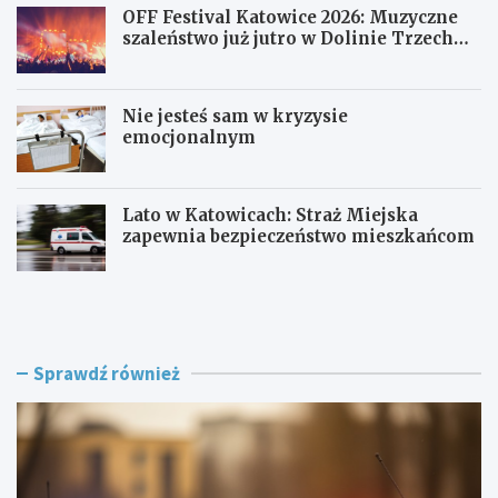
OFF Festival Katowice 2026: Muzyczne
szaleństwo już jutro w Dolinie Trzech
Stawów!
Nie jesteś sam w kryzysie
emocjonalnym
Lato w Katowicach: Straż Miejska
zapewnia bezpieczeństwo mieszkańcom
P
O
o
F
l
F
i
F
c
e
Sprawdź również
j
s
a
t
w
i
R
v
a
a
c
l