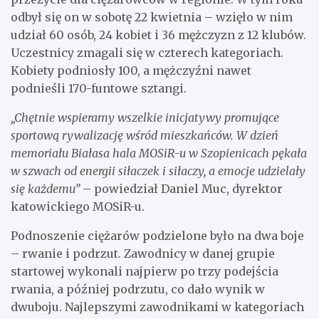
odbył się on w sobotę 22 kwietnia – wzięło w nim
udział 60 osób, 24 kobiet i 36 mężczyzn z 12 klubów.
Uczestnicy zmagali się w czterech kategoriach.
Kobiety podniosły 100, a mężczyźni nawet
podnieśli 170-funtowe sztangi.
„Chętnie wspieramy wszelkie inicjatywy promujące
sportową rywalizację wśród mieszkańców. W dzień
memoriału Białasa hala MOSiR-u w Szopienicach pękała
w szwach od energii siłaczek i siłaczy, a emocje udzielały
się każdemu”
– powiedział Daniel Muc, dyrektor
katowickiego MOSiR-u.
Podnoszenie ciężarów podzielone było na dwa boje
– rwanie i podrzut. Zawodnicy w danej grupie
startowej wykonali najpierw po trzy podejścia
rwania, a później podrzutu, co dało wynik w
dwuboju. Najlepszymi zawodnikami w kategoriach