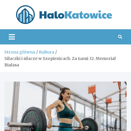
Skip
to
content
Hal
Strona główna
Kultura
Siłaczki i siłacze w Szopienicach. Za nami 32. Memoriał
Białasa