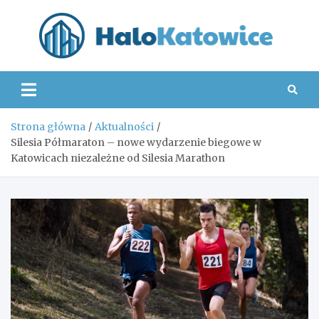
Skip
to
content
Hal
Strona główna
Aktualności
Silesia Półmaraton – nowe wydarzenie biegowe w
Katowicach niezależne od Silesia Marathon