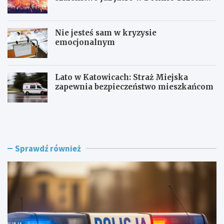
Stawów!
Nie jesteś sam w kryzysie
emocjonalnym
Lato w Katowicach: Straż Miejska
zapewnia bezpieczeństwo mieszkańcom
P
O
o
F
l
F
i
F
c
e
Sprawdź również
j
s
a
t
w
i
R
v
a
a
c
l
i
K
b
a