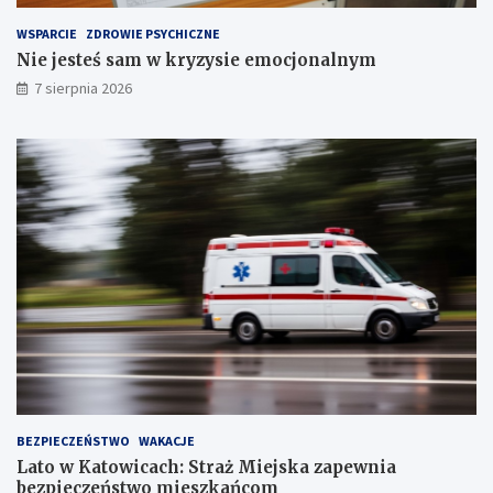
e
WSPARCIE
ZDROWIE PSYCHICZNE
c
Nie jesteś sam w kryzysie emocjonalnym
h
S
7 sierpnia 2026
t
a
w
ó
w
!
BEZPIECZEŃSTWO
WAKACJE
Lato w Katowicach: Straż Miejska zapewnia
bezpieczeństwo mieszkańcom