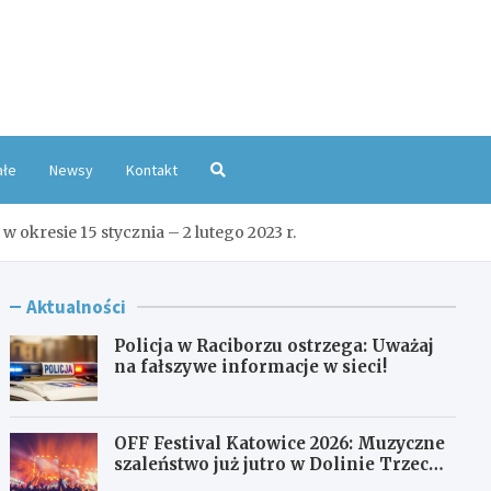
oKatowice.pl
ałe
Newsy
Kontakt
kresie 15 stycznia – 2 lutego 2023 r.
Aktualności
Policja w Raciborzu ostrzega: Uważaj
na fałszywe informacje w sieci!
OFF Festival Katowice 2026: Muzyczne
szaleństwo już jutro w Dolinie Trzech
Stawów!