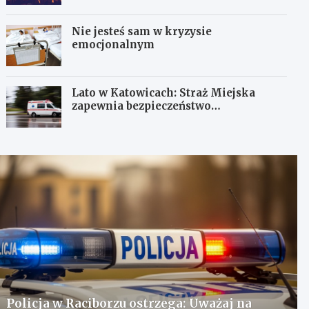
Nie jesteś sam w kryzysie
emocjonalnym
Lato w Katowicach: Straż Miejska
zapewnia bezpieczeństwo
mieszkańcom
Policja w Raciborzu ostrzega: Uważaj na