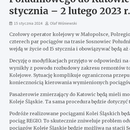
stycznia – 2 lutego 2023 r
15 stycznia 2024
Olaf Wiśniewski
Czołowy operator kolejowy w Małopolsce, Polregio
czterech par pociągów na trasie Sosnowiec Połud
wejdą w życie od 15 stycznia i obowiązywać będą aż 
Decyzję o modyfikacjach przyjęto w odpowiedzi na 
wynikły z powodu rozbudowy zakresu remontów to
Kolejowe. Sytuację komplikuje ograniczona przepust
koniecznością kierowania wymienionych pociągów
Pasażerowie zmierzający do Katowic będą mieli mo
Koleje Śląskie. Ta sama procedura będzie dotyczy
Podróże realizowane pociągami Kolei Śląskich będ
pociąg REGIO. To skutecznie zniweluje problem od
pociągów Koleje Śląskie będzie możliwa na stacji 