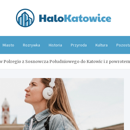
Hal
Miasto
Rozrywka
Historia
Przyroda
Kultura
Pozost
 Polregio z Sosnowcza Południowego do Katowic i z powrotem w o