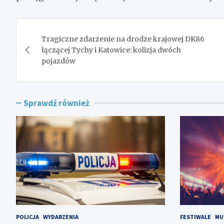
Nawigacja
Tragiczne zdarzenie na drodze krajowej DK86
wpisu
łączącej Tychy i Katowice: kolizja dwóch
pojazdów
Sprawdź również
POLICJA
WYDARZENIA
FESTIWALE
MU