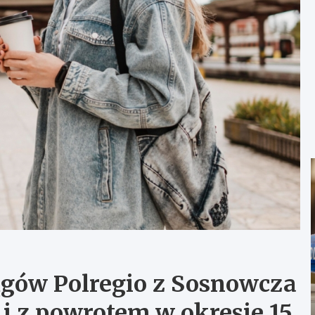
ągów Polregio z Sosnowcza
i z powrotem w okresie 15