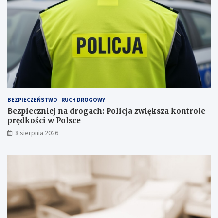
u
a
j
n
e
c
p
j
s
i
a
n
a
s
k
ł
a
BEZPIECZEŃSTWO
RUCH DROGOWY
d
Bezpieczniej na drogach: Policja zwiększa kontrole
o
prędkości w Polsce
w
i
8 sierpnia 2026
s
k
u