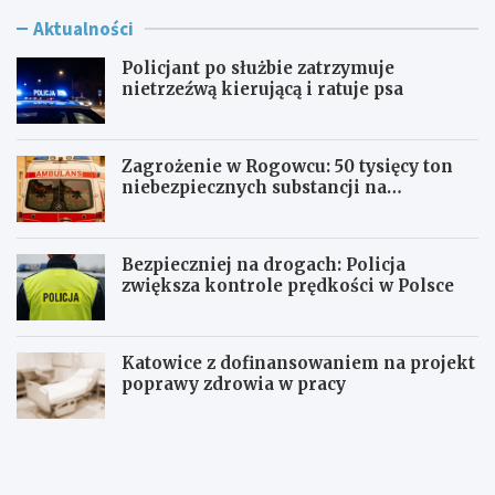
Aktualności
Policjant po służbie zatrzymuje
nietrzeźwą kierującą i ratuje psa
Zagrożenie w Rogowcu: 50 tysięcy ton
niebezpiecznych substancji na
składowisku
Bezpieczniej na drogach: Policja
zwiększa kontrole prędkości w Polsce
Katowice z dofinansowaniem na projekt
poprawy zdrowia w pracy
P
Z
o
a
l
g
i
r