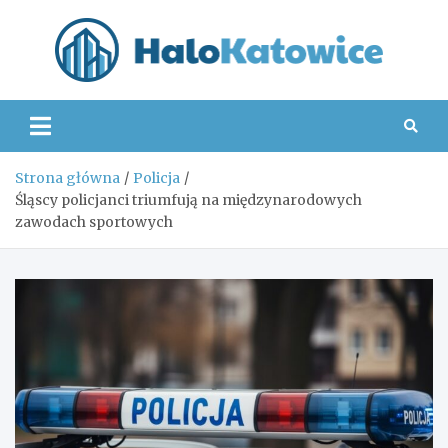
Skip
to
content
Hal
Strona główna
Policja
Śląscy policjanci triumfują na międzynarodowych
zawodach sportowych