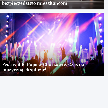
bezpieczeństwo mieszkańcom
Festiwal K-Popu w Chorzowie: Czas na
muzyczną eksplozję!