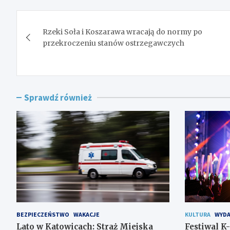
Nawigacja
Rzeki Soła i Koszarawa wracają do normy po
wpisu
przekroczeniu stanów ostrzegawczych
Sprawdź również
BEZPIECZEŃSTWO
WAKACJE
KULTURA
WYDA
Lato w Katowicach: Straż Miejska
Festiwal K