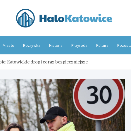
Hal
Miasto
Rozrywka
Historia
Przyroda
Kultura
Pozost
bie: Katowickie drogi coraz bezpieczniejsze