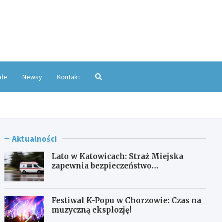
oKatowice.pl
ałe
Newsy
Kontakt
Aktualności
Lato w Katowicach: Straż Miejska
zapewnia bezpieczeństwo
mieszkańcom
Festiwal K-Popu w Chorzowie: Czas na
muzyczną eksplozję!