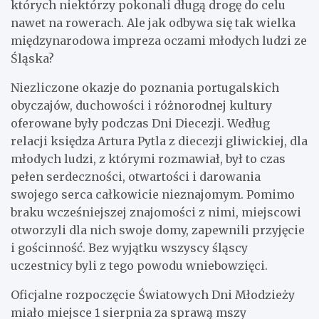
których niektórzy pokonali długą drogę do celu
nawet na rowerach. Ale jak odbywa się tak wielka
międzynarodowa impreza oczami młodych ludzi ze
Śląska?
Niezliczone okazje do poznania portugalskich
obyczajów, duchowości i różnorodnej kultury
oferowane były podczas Dni Diecezji. Według
relacji księdza Artura Pytla z diecezji gliwickiej, dla
młodych ludzi, z którymi rozmawiał, był to czas
pełen serdeczności, otwartości i darowania
swojego serca całkowicie nieznajomym. Pomimo
braku wcześniejszej znajomości z nimi, miejscowi
otworzyli dla nich swoje domy, zapewnili przyjęcie
i gościnność. Bez wyjątku wszyscy śląscy
uczestnicy byli z tego powodu wniebowzięci.
Oficjalne rozpoczęcie Światowych Dni Młodzieży
miało miejsce 1 sierpnia za sprawą mszy