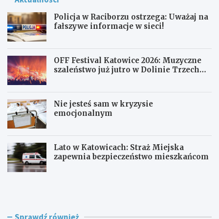
Policja w Raciborzu ostrzega: Uważaj na
fałszywe informacje w sieci!
OFF Festival Katowice 2026: Muzyczne
szaleństwo już jutro w Dolinie Trzech
Stawów!
Nie jesteś sam w kryzysie
emocjonalnym
Lato w Katowicach: Straż Miejska
zapewnia bezpieczeństwo mieszkańcom
P
O
o
F
l
F
i
F
c
e
Sprawdź również
j
s