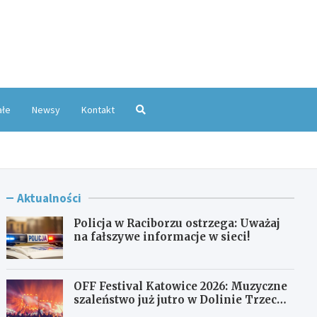
oKatowice.pl
ałe
Newsy
Kontakt
Aktualności
Policja w Raciborzu ostrzega: Uważaj
na fałszywe informacje w sieci!
OFF Festival Katowice 2026: Muzyczne
szaleństwo już jutro w Dolinie Trzech
Stawów!