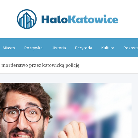
Hal
Miasto
Rozrywka
Historia
Przyroda
Kultura
Pozost
 morderstwo przez katowicką policję