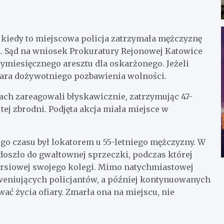
kiedy to miejscowa policja zatrzymała mężczyznę
 Sąd na wniosek Prokuratury Rejonowej Katowice
ymiesięcznego aresztu dla oskarżonego. Jeżeli
kara dożywotniego pozbawienia wolności.
ach zareagowali błyskawicznie, zatrzymując 47-
ej zbrodni. Podjęta akcja miała miejsce w
go czasu był lokatorem u 55-letniego mężczyzny. W
oszło do gwałtownej sprzeczki, podczas której
ersiowej swojego kolegi. Mimo natychmiastowej
rweniujących policjantów, a później kontynuowanych
ć życia ofiary. Zmarła ona na miejscu, nie