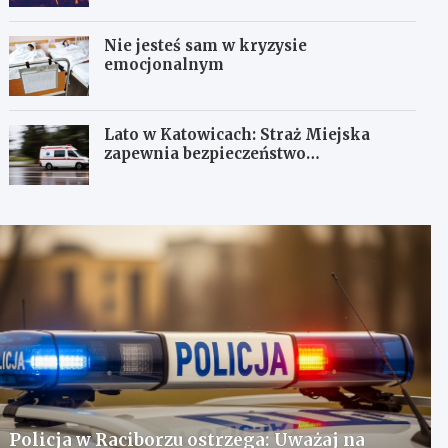
Nie jesteś sam w kryzysie
emocjonalnym
Lato w Katowicach: Straż Miejska
zapewnia bezpieczeństwo
mieszkańcom
Policja w Raciborzu ostrzega: Uważaj na