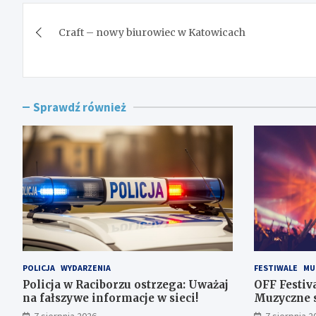
Nawigacja
Craft – nowy biurowiec w Katowicach
wpisu
Sprawdź również
POLICJA
WYDARZENIA
FESTIWALE
MU
Policja w Raciborzu ostrzega: Uważaj
OFF Festiv
na fałszywe informacje w sieci!
Muzyczne s
Dolinie Tr