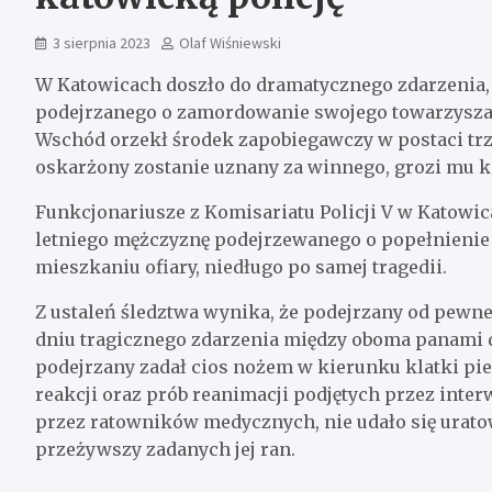
3 sierpnia 2023
Olaf Wiśniewski
W Katowicach doszło do dramatycznego zdarzenia, 
podejrzanego o zamordowanie swojego towarzysza.
Wschód orzekł środek zapobiegawczy w postaci trz
oskarżony zostanie uznany za winnego, grozi mu 
Funkcjonariusze z Komisariatu Policji V w Katowic
letniego mężczyznę podejrzewanego o popełnienie t
mieszkaniu ofiary, niedługo po samej tragedii.
Z ustaleń śledztwa wynika, że podejrzany od pewne
dniu tragicznego zdarzenia między oboma panami d
podejrzany zadał cios nożem w kierunku klatki pi
reakcji oraz prób reanimacji podjętych przez inte
przez ratowników medycznych, nie udało się uratowa
przeżywszy zadanych jej ran.