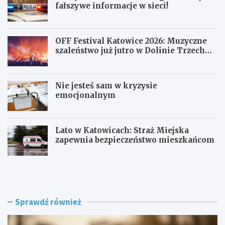
fałszywe informacje w sieci!
OFF Festival Katowice 2026: Muzyczne
szaleństwo już jutro w Dolinie Trzech
Stawów!
Nie jesteś sam w kryzysie
emocjonalnym
Lato w Katowicach: Straż Miejska
zapewnia bezpieczeństwo mieszkańcom
P
O
o
F
l
F
i
F
c
e
Sprawdź również
j
s
a
t
w
i