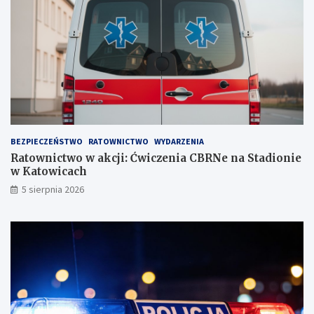
i
s
a
t
!
w
i
e
!
BEZPIECZEŃSTWO
RATOWNICTWO
WYDARZENIA
Ratownictwo w akcji: Ćwiczenia CBRNe na Stadionie
w Katowicach
5 sierpnia 2026