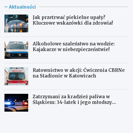
Aktualności
Jak przetrwać piekielne upały?
Kluczowe wskazówki dla zdrowia!
Alkoholowe szaleństwo na wodzie:
Kajakarze w niebezpieczeństwie!
Ratownictwo w akcji: Ćwiczenia CBRNe
na Stadionie w Katowicach
Zatrzymani za kradzież paliwa w
Śląskiem: 34-latek i jego młodszy
wspólnik w rękach policji
J
A
a
l
k
k
p
o