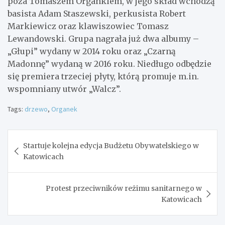
poza Tomaszem Organkiem, w jego skład wchodzą
basista Adam Staszewski, perkusista Robert
Markiewicz oraz klawiszowiec Tomasz
Lewandowski. Grupa nagrała już dwa albumy –
„Głupi” wydany w 2014 roku oraz „Czarną
Madonnę” wydaną w 2016 roku. Niedługo odbędzie
się premiera trzeciej płyty, którą promuje m.in.
wspomniany utwór „Walcz”.
Tags:
drzewo
,
Organek
Nawigacja
Startuje kolejna edycja Budżetu Obywatelskiego w
wpisu
Katowicach
Protest przeciwników reżimu sanitarnego w
Katowicach