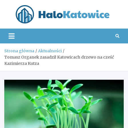
Skip
to
content
Hal
Strona główna
Aktualności
Tomasz Organek zasadził Katowicach drzewo na cześć
Kazimierza Kutza