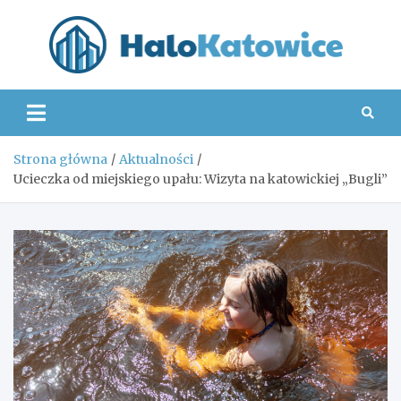
Skip
to
content
Hal
Strona główna
Aktualności
Ucieczka od miejskiego upału: Wizyta na katowickiej „Bugli”