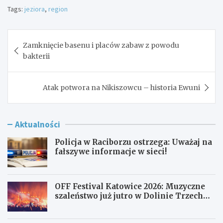
Tags:
jeziora
,
region
Nawigacja
Zamknięcie basenu i placów zabaw z powodu
wpisu
bakterii
Atak potwora na Nikiszowcu – historia Ewuni
Aktualności
Policja w Raciborzu ostrzega: Uważaj na
fałszywe informacje w sieci!
OFF Festival Katowice 2026: Muzyczne
szaleństwo już jutro w Dolinie Trzech
Stawów!