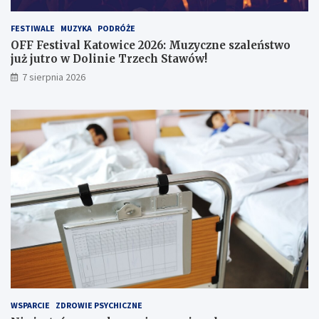
w
w
e
o
FESTIWALE
MUZYKA
PODRÓŻE
i
j
OFF Festival Katowice 2026: Muzyczne szaleństwo
n
u
już jutro w Dolinie Trzech Stawów!
f
ż
7 sierpnia 2026
o
j
r
u
m
t
a
r
c
o
j
w
e
D
w
o
s
l
i
i
e
n
c
i
i
e
!
T
r
z
e
WSPARCIE
ZDROWIE PSYCHICZNE
c