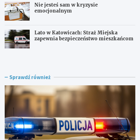
Nie jesteś sam w kryzysie
emocjonalnym
Lato w Katowicach: Straż Miejska
zapewnia bezpieczeństwo mieszkańcom
P
O
o
F
l
F
i
F
c
e
Sprawdź również
j
s
a
t
w
i
R
v
a
a
c
l
i
K
b
a
o
t
r
o
z
w