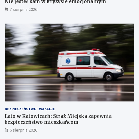
Nie jesteś sam w kryzysie emocjonalnym
h
S
7 sierpnia 2026
t
a
w
ó
w
!
BEZPIECZEŃSTWO
WAKACJE
Lato w Katowicach: Straż Miejska zapewnia
bezpieczeństwo mieszkańcom
6 sierpnia 2026