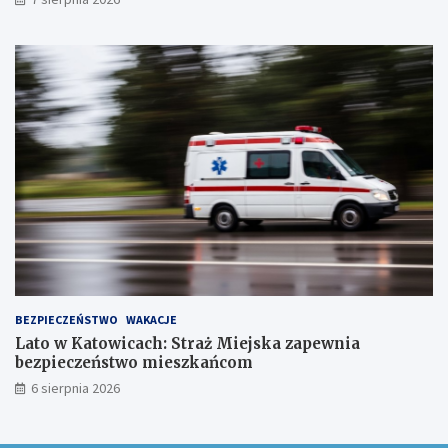
t
a
w
ó
w
!
BEZPIECZEŃSTWO
WAKACJE
Lato w Katowicach: Straż Miejska zapewnia
bezpieczeństwo mieszkańcom
6 sierpnia 2026