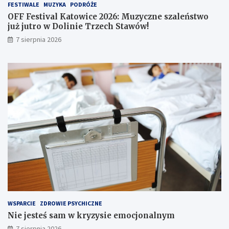
e
o
FESTIWALE
MUZYKA
PODRÓŻE
i
j
OFF Festival Katowice 2026: Muzyczne szaleństwo
n
u
już jutro w Dolinie Trzech Stawów!
f
ż
7 sierpnia 2026
o
j
r
u
m
t
a
r
c
o
j
w
e
D
w
o
s
l
i
i
e
n
c
i
i
e
!
T
r
z
e
WSPARCIE
ZDROWIE PSYCHICZNE
c
Nie jesteś sam w kryzysie emocjonalnym
h
S
7 sierpnia 2026