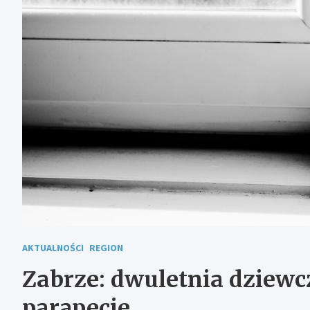
AKTUALNOŚCI
REGION
Zabrze: dwuletnia dziew
parapecie