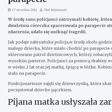
17 września 2021
Olaf Wiśniewski
W środę rano policjanci zatrzymali kobietę, któr
dwuletnia córeczka spacerowała po parapecie otw
zdarzenia, udało się uniknąć tragedii.
Jak podaje zabrzańska policja,w środę około godzin
małego dziecka, które miało chodzić po parapecie 
skierowano patrol dzielnicowych, którzy zobaczy
wysokim parterze. Policjanci za pomocą drabiny w
w wieku 2 lat oraz jej matkę, śpiącą w łóżku. Kobieta
stało na parapecie.
Funkcjonariusze zajęli się dziewczynką, która skarży
poczęstował dziecko pączkiem.
Pijana matka usłyszała za