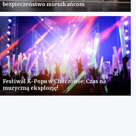
bezpieczeństwo mieszkańcom
Festiwal K-Popu w Chorzowie: Czas na
muzyczną eksplozję!