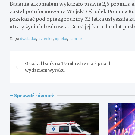
Badanie alkomatem wykazało prawie 2,6 promila a
został poinformowany Miejski Ośrodek Pomocy Rodzi
przekazać pod opiekę rodziny. 32-latka usłyszała z
utraty życia lub zdrowia. Grozi jej kara do 5 lat po
Tags:
dwulatka
,
dziecko
,
opieka
,
zabrze
Nawigacja
Oszukał bank na 1,5 mln zł i zmarł przed
wpisu
wydaniem wyroku
Sprawdź również