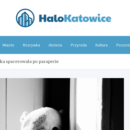
Hal
Miasto
Rozrywka
Historia
Przyroda
Kultura
Pozost
ka spacerowała po parapecie