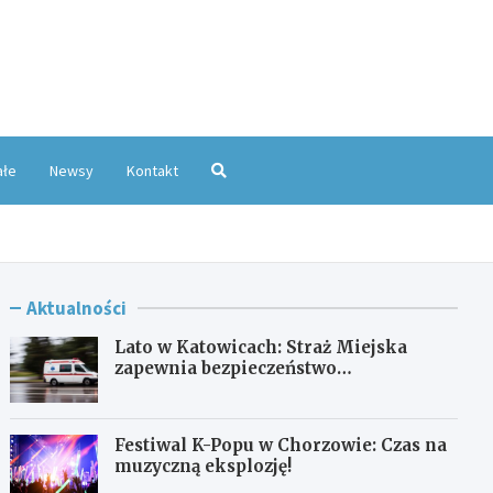
oKatowice.pl
ałe
Newsy
Kontakt
Aktualności
Lato w Katowicach: Straż Miejska
zapewnia bezpieczeństwo
mieszkańcom
Festiwal K-Popu w Chorzowie: Czas na
muzyczną eksplozję!