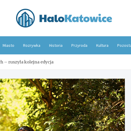
Hal
Miasto
Rozrywka
Historia
Przyroda
Kultura
Pozost
h – ruszyła kolejna edycja