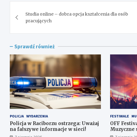
Nawigacja
Studia online – dobra opcja kształcenia dla osób
wpisu
pracujących
Sprawdź również
POLICJA
WYDARZENIA
FESTIWALE
MU
Policja w Raciborzu ostrzega: Uważaj
OFF Festiv
na fałszywe informacje w sieci!
Muzyczne s
Dolinie Tr