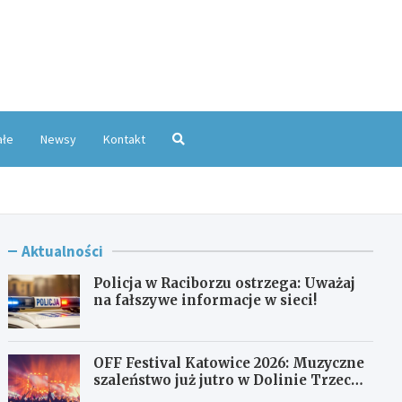
oKatowice.pl
ałe
Newsy
Kontakt
Aktualności
Policja w Raciborzu ostrzega: Uważaj
na fałszywe informacje w sieci!
OFF Festival Katowice 2026: Muzyczne
szaleństwo już jutro w Dolinie Trzech
Stawów!