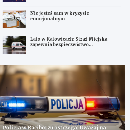
Nie jesteś sam w kryzysie
emocjonalnym
Lato w Katowicach: Straż Miejska
zapewnia bezpieczeństwo
mieszkańcom
Policja w Raciborzu ostrzega: Uważaj na