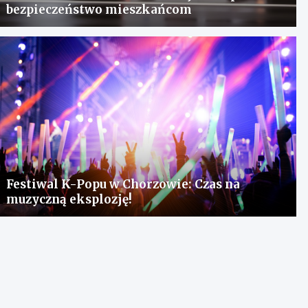
bezpieczeństwo mieszkańcom
Festiwal K-Popu w Chorzowie: Czas na
muzyczną eksplozję!