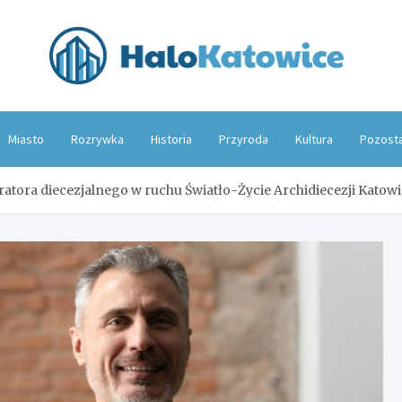
Hal
Miasto
Rozrywka
Historia
Przyroda
Kultura
Pozost
tora diecezjalnego w ruchu Światło-Życie Archidiecezji Katowi