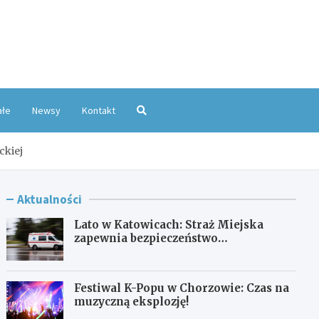
oKatowice.pl
ałe
Newsy
Kontakt
ckiej
Aktualności
Lato w Katowicach: Straż Miejska
zapewnia bezpieczeństwo
mieszkańcom
Festiwal K-Popu w Chorzowie: Czas na
muzyczną eksplozję!