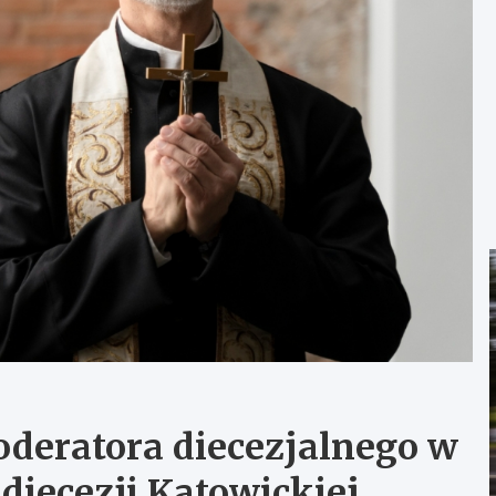
deratora diecezjalnego w
diecezji Katowickiej