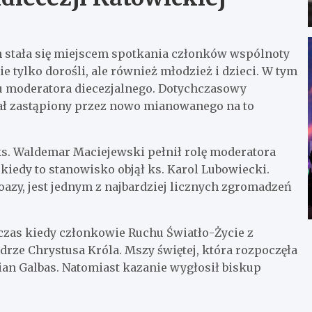
h stała się miejscem spotkania członków wspólnoty
e tylko dorośli, ale również młodzież i dzieci. W tym
ku moderatora diecezjalnego. Dotychczasowy
tał zastąpiony przez nowo mianowanego na to
e ks. Waldemar Maciejewski pełnił rolę moderatora
kiedy to stanowisko objął ks. Karol Lubowiecki.
oazy, jest jednym z najbardziej licznych zgromadzeń
 czas kiedy członkowie Ruchu Światło-Życie z
edrze Chrystusa Króla. Mszy świętej, która rozpoczęła
rian Galbas. Natomiast kazanie wygłosił biskup