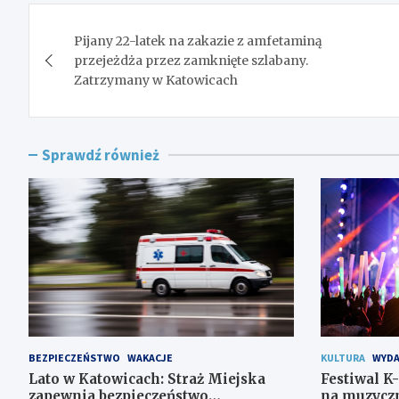
Nawigacja
Pijany 22-latek na zakazie z amfetaminą
wpisu
przejeżdża przez zamknięte szlabany.
Zatrzymany w Katowicach
Sprawdź również
BEZPIECZEŃSTWO
WAKACJE
KULTURA
WYDA
Lato w Katowicach: Straż Miejska
Festiwal K
zapewnia bezpieczeństwo
na muzyczn