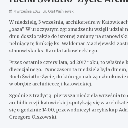
4 września 2023
Olaf Wiśniewski
W niedzielę, 3 września, archikatedra w Katowicac
„oaza”. W uroczystym zgromadzeniu wzięli udział ni
dniu doszło także do istotnej zmiany na stanowis
pełniący tę funkcję ks. Waldemar Maciejewski zos
stanowisko ks. Karola Lubowieckiego.
Przez ostatnie cztery lata, od 2017 roku, to właśni
diecezjalnego. Tymczasem ta niedziela była dniem, 
Ruch Światło-Życie, do którego należą członkowie 
w obrębie archidiecezji katowickiej.
Zgodnie z tradycją, pierwsza niedziela września to
archidiecezji katowickiej spotykają się w archikat
się o godzinie 14:00, przewodniczył arcybiskup Ad
Grzegorz Olszowski.