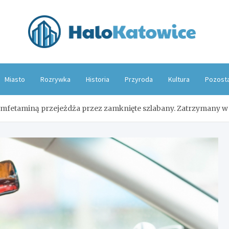
Hal
Miasto
Rozrywka
Historia
Przyroda
Kultura
Pozost
z amfetaminą przejeżdża przez zamknięte szlabany. Zatrzymany 