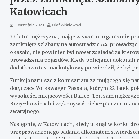
Katowicach
1 września 2023
Olaf Wiśniewski
22-letni mężczyzna, mając w swoim organizmie pr
zamknięte szlabany na autostradzie A4, prowadząc 
okazało, nie powinien był nawet zasiadać za kiero
prowadzenia pojazdów. Kiedy policjanci dokonali re
dodatkowo test narkotykowy potwierdził, że był p
Funkcjonariusze z komisariatu zajmującego się pa
dotyczące Volkswagen Passata, którym 22-latek pok
wysokości miejscowości Balice. Ten sam mężczyzn
Brzęczkowicach i wykonywał niebezpieczne manew
awaryjnego.
Następnie, w Katowicach, kiedy utknął w korku dr
przeprowadzonego badania alkomatem stwierdzono 