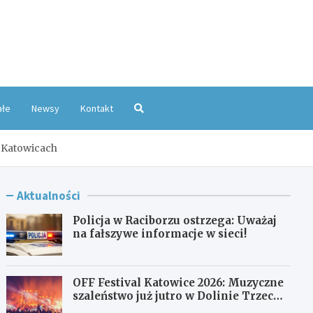
oKatowice.pl
ałe
Newsy
Kontakt
w Katowicach
Aktualności
Policja w Raciborzu ostrzega: Uważaj
na fałszywe informacje w sieci!
OFF Festival Katowice 2026: Muzyczne
szaleństwo już jutro w Dolinie Trzech
Stawów!