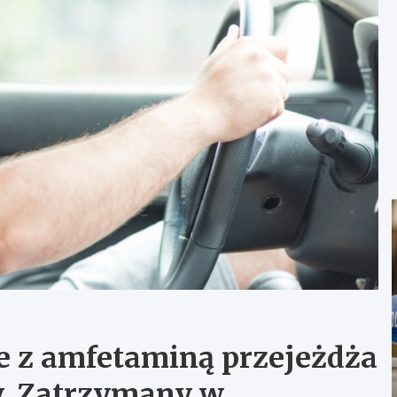
ie z amfetaminą przejeżdża
y. Zatrzymany w