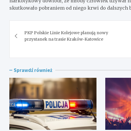
narkotykowy dowiódł, że młody człowiek używał 
skutkowało pobraniem od niego krwi do dalszych ba
Nawigacja
PKP Polskie Linie Kolejowe planują nowy
wpisu
przystanek na trasie Kraków-Katowice
Sprawdź również