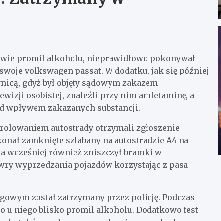
awie promil alkoholu, nieprawidłowo pokonywał
swoje volkswagen passat. W dodatku, jak się później
wnicą, gdyż był objęty sądowym zakazem
wizji osobistej, znaleźli przy nim amfetaminę, a
od wpływem zakazanych substancji.
trolowaniem autostrady otrzymali zgłoszenie
onał zamknięte szlabany na autostradzie A4 na
a wcześniej również zniszczył bramki w
ry wyprzedzania pojazdów korzystając z pasa
ogowym został zatrzymany przez policję. Podczas
u niego blisko promil alkoholu. Dodatkowo test