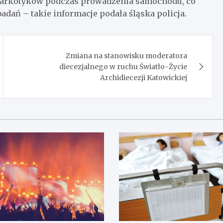
narkotyków podczas prowadzenia samochodu, co
dań – takie informacje podała śląska policja.
Zmiana na stanowisku moderatora
diecezjalnego w ruchu Światło-Życie
Archidiecezji Katowickiej