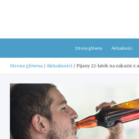
Skip
to
content
Strona główna
Aktualności
Strona główna
Aktualności
Pijany 22-latek na zakazie 