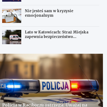
Nie jesteś sam w kryzysie
emocjonalnym
Lato w Katowicach: Straż Miejska
zapewnia bezpieczeństwo
mieszkańcom
Policja w Raciborzu ostrzega: Uważaj na