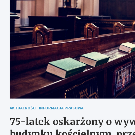
AKTUALNOŚCI
INFORMACJA PRASOWA
75-latek oskarżony o wyw
budynku kościelnym, prze