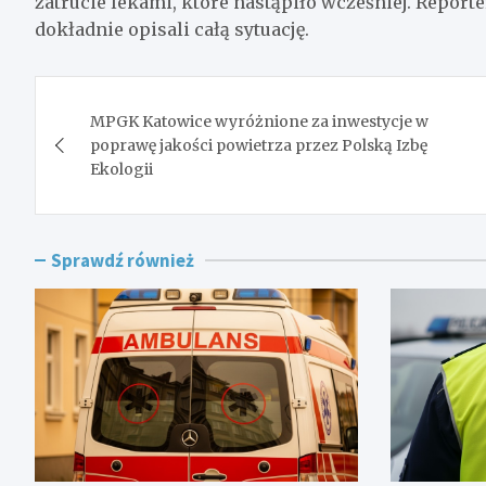
zatrucie lekami, które nastąpiło wcześniej. Reporter
dokładnie opisali całą sytuację.
Nawigacja
MPGK Katowice wyróżnione za inwestycje w
wpisu
poprawę jakości powietrza przez Polską Izbę
Ekologii
Sprawdź również