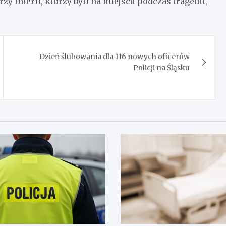
zy Interii, którzy byli na miejscu podczas tragedii,
Dzień ślubowania dla 116 nowych oficerów
Policji na Śląsku