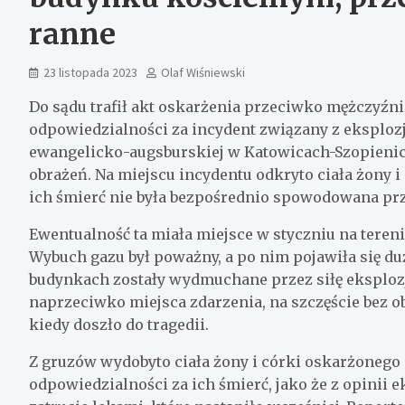
ranne
23 listopada 2023
Olaf Wiśniewski
Do sądu trafił akt oskarżenia przeciwko mężczyźnie
odpowiedzialności za incydent związany z eksplozją
ewangelicko-augsburskiej w Katowicach-Szopienica
obrażeń. Na miejscu incydentu odkryto ciała żony 
ich śmierć nie była bezpośrednio spowodowana prz
Ewentualność ta miała miejsce w styczniu na tere
Wybuch gazu był poważny, a po nim pojawiła się d
budynkach zostały wydmuchane przez siłę eksploz
naprzeciwko miejsca zdarzenia, na szczęście bez obec
kiedy doszło do tragedii.
Z gruzów wydobyto ciała żony i córki oskarżonego 
odpowiedzialności za ich śmierć, jako że z opinii 