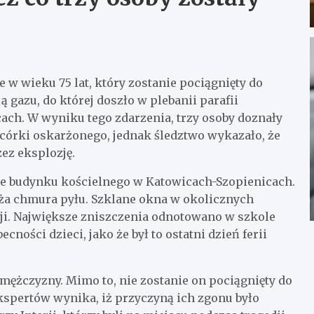
 w wieku 75 lat, który zostanie pociągnięty do
 gazu, do której doszło w plebanii parafii
ch. W wyniku tego zdarzenia, trzy osoby doznały
i córki oskarżonego, jednak śledztwo wykazało, że
ez eksplozję.
nie budynku kościelnego w Katowicach-Szopienicach.
uża chmura pyłu. Szklane okna w okolicznych
ji. Największe zniszczenia odnotowano w szkole
ności dzieci, jako że był to ostatni dzień ferii
mężczyzny. Mimo to, nie zostanie on pociągnięty do
ekspertów wynika, iż przyczyną ich zgonu było