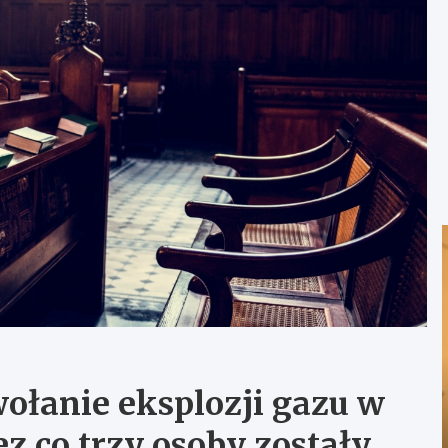
ołanie eksplozji gazu w
z co trzy osoby zostały