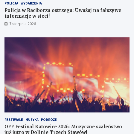
POLICJA
WYDARZENIA
z
2
e
6
Policja w Raciborzu ostrzega: Uważaj na fałszywe
g
:
informacje w sieci!
a
M
7 sierpnia 2026
:
u
U
z
w
y
a
c
ż
z
a
n
j
e
n
s
a
z
f
a
a
l
ł
e
s
ń
z
s
y
t
w
w
e
o
FESTIWALE
MUZYKA
PODRÓŻE
i
j
OFF Festival Katowice 2026: Muzyczne szaleństwo
n
u
już jutro w Dolinie Trzech Stawów!