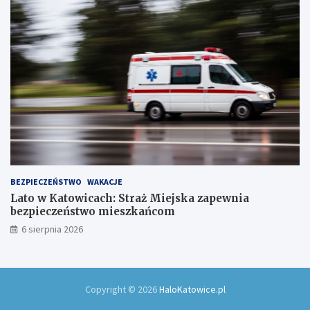
ó
w
!
BEZPIECZEŃSTWO
WAKACJE
Lato w Katowicach: Straż Miejska zapewnia
bezpieczeństwo mieszkańcom
6 sierpnia 2026
Copyright © 2026
HaloKatowice.pl