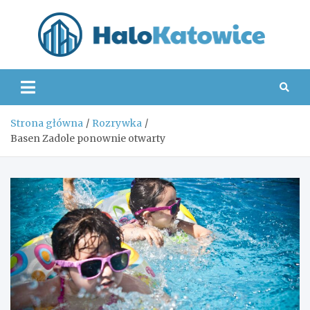
Skip
to
content
Hal
Strona główna
Rozrywka
Basen Zadole ponownie otwarty