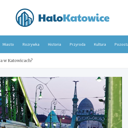
Hal
Miasto
Rozrywka
Historia
Przyroda
Kultura
Pozost
wa w Katowicach?