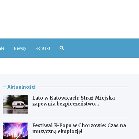
oKatowice.pl
ałe
Newsy
Kontakt
Aktualności
Lato w Katowicach: Straż Miejska
zapewnia bezpieczeństwo
mieszkańcom
Festiwal K-Popu w Chorzowie: Czas na
muzyczną eksplozję!