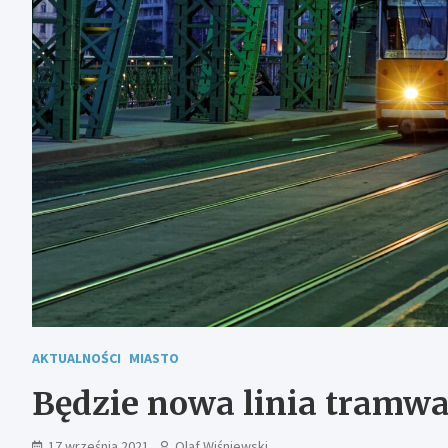
AKTUALNOŚCI
MIASTO
Będzie nowa linia tramw
17 września 2021
Olaf Wiśniewski