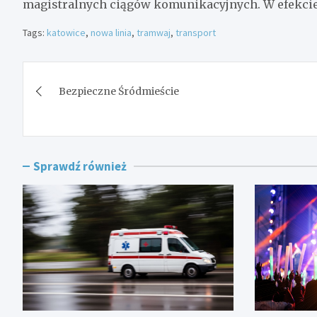
magistralnych ciągów komunikacyjnych. W efekcie 
Tags:
katowice
,
nowa linia
,
tramwaj
,
transport
Nawigacja
Bezpieczne Śródmieście
wpisu
Sprawdź również