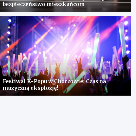
bezpieczeństwo mieszkańcom
Festiwal K-Popu w Chorzowie: Czas na
muzyczną eksplozję!