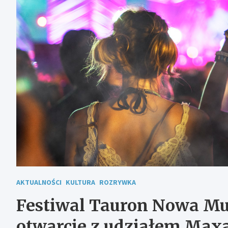
AKTUALNOŚCI
KULTURA
ROZRYWKA
Festiwal Tauron Nowa Mu
otwarcie z udziałem Max