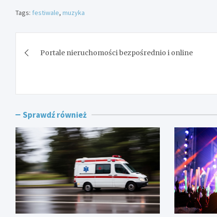
Tags:
festiwale
,
muzyka
Nawigacja
Portale nieruchomości bezpośrednio i online
wpisu
Sprawdź również