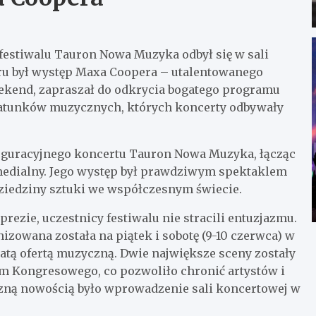
festiwalu Tauron Nowa Muzyka odbył się w sali
ru był występ Maxa Coopera – utalentowanego
weekend, zapraszał do odkrycia bogatego programu
 gatunków muzycznych, których koncerty odbywały
guracyjnego koncertu Tauron Nowa Muzyka, łącząc
imedialny. Jego występ był prawdziwym spektaklem
 dziedziny sztuki we współczesnym świecie.
ezie, uczestnicy festiwalu nie stracili entuzjazmu.
izowana została na piątek i sobotę (9-10 czerwca) w
gatą ofertą muzyczną. Dwie największe sceny zostały
Kongresowego, co pozwoliło chronić artystów i
zną nowością było wprowadzenie sali koncertowej w