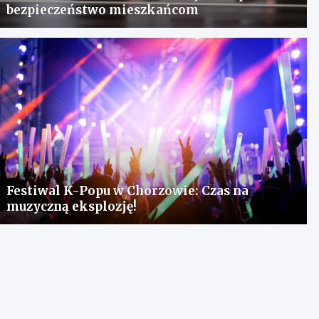
bezpieczeństwo mieszkańcom
Festiwal K-Popu w Chorzowie: Czas na
muzyczną eksplozję!