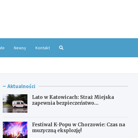
oKatowice.pl
ałe
Newsy
Kontakt
Aktualności
Lato w Katowicach: Straż Miejska
zapewnia bezpieczeństwo
mieszkańcom
Festiwal K-Popu w Chorzowie: Czas na
muzyczną eksplozję!