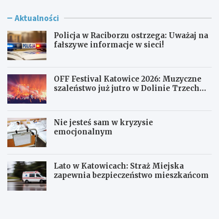
Aktualności
Policja w Raciborzu ostrzega: Uważaj na
fałszywe informacje w sieci!
OFF Festival Katowice 2026: Muzyczne
szaleństwo już jutro w Dolinie Trzech
Stawów!
Nie jesteś sam w kryzysie
emocjonalnym
Lato w Katowicach: Straż Miejska
zapewnia bezpieczeństwo mieszkańcom
P
O
o
F
l
F
i
F