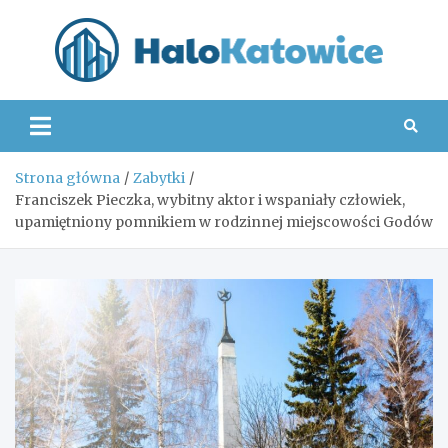
Skip
to
content
Hal
Strona główna
Zabytki
Franciszek Pieczka, wybitny aktor i wspaniały człowiek,
upamiętniony pomnikiem w rodzinnej miejscowości Godów