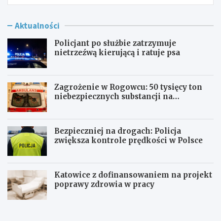
Aktualności
Policjant po służbie zatrzymuje
nietrzeźwą kierującą i ratuje psa
Zagrożenie w Rogowcu: 50 tysięcy ton
niebezpiecznych substancji na
składowisku
Bezpieczniej na drogach: Policja
zwiększa kontrole prędkości w Polsce
Katowice z dofinansowaniem na projekt
poprawy zdrowia w pracy
P
Z
o
a
l
g