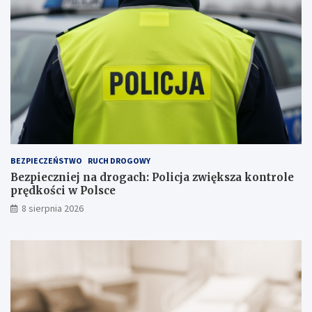
t
t
u
a
j
n
e
c
p
j
s
i
a
n
a
s
k
ł
a
BEZPIECZEŃSTWO
RUCH DROGOWY
d
Bezpieczniej na drogach: Policja zwiększa kontrole
o
prędkości w Polsce
w
i
8 sierpnia 2026
s
k
u