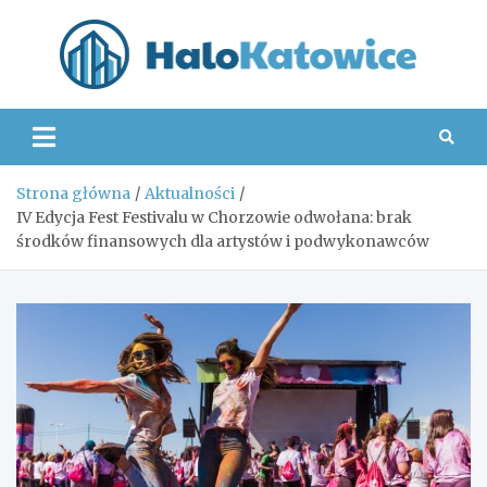
Skip
to
content
Hal
Strona główna
Aktualności
IV Edycja Fest Festivalu w Chorzowie odwołana: brak
środków finansowych dla artystów i podwykonawców